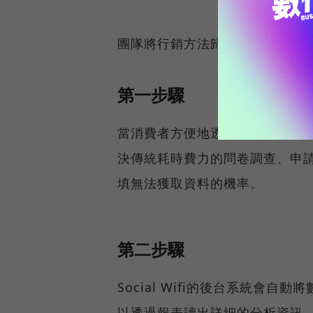
團隊將行銷方法歸類成三步驟：
第一步驟
當消費者方便地透過FaceBook登
決傳統耗時費力的問卷調查、申請
填無法獲取資料的機率。
第二步驟
Social Wifi的後台系統
以透過報表讀出詳細的分析資訊