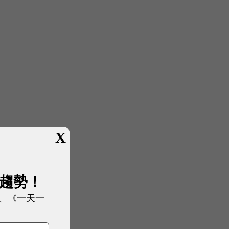
X
展趨勢！
、《一天一