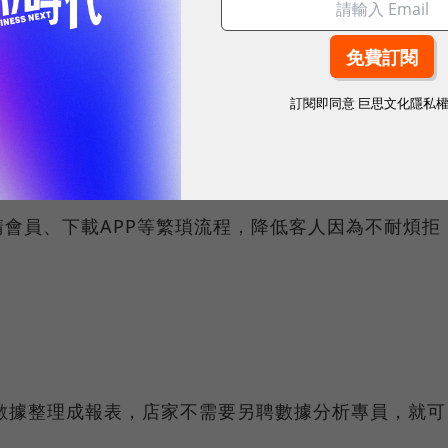
訂閱即同意
巨思文化隱私
入WiFi，Social Wifi就能快速蒐集顧客公開資料，解
會員、下載APP等繁瑣流程，降低客人因為不耐煩拒
會自動將數據整理成報表，店家不需要另聘數據分析專員，就可
。