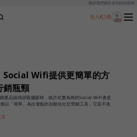
關於我們
廣告合作
內容授權
登入
/
註冊
ocial Wifi提供更簡單的方
行銷瓶頸
品搞得頭昏腦脹時，或許化繁為簡的Social WiFi會是
fi是一個以「簡單」為出發點的自動化社交營銷工具，它並不貪
之星