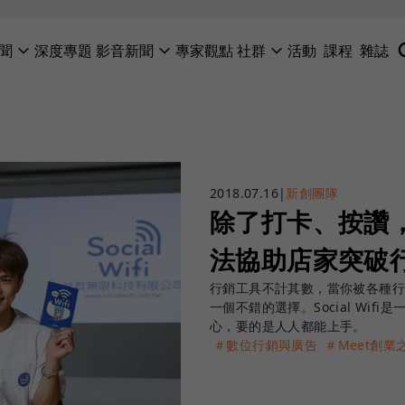
聞
深度專題
影音新聞
專家觀點
社群
活動
課程
雜誌
2018.07.16
|
新創團隊
除了打卡、按讚，S
法協助店家突破
行銷工具不計其數，當你被各種行銷產
一個不錯的選擇。Social Wi
心，要的是人人都能上手。
＃數位行銷與廣告
＃Meet創業