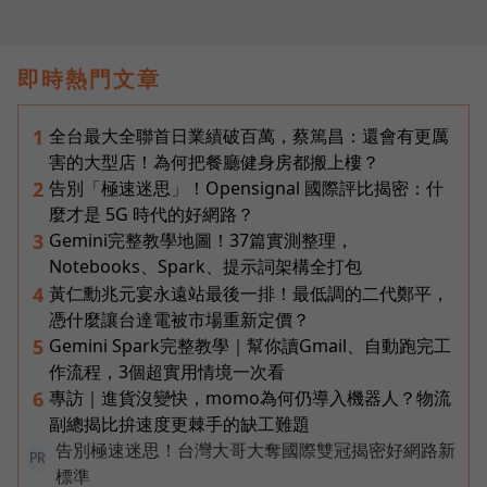
即時熱門文章
全台最大全聯首日業績破百萬，蔡篤昌：還會有更厲
1
害的大型店！為何把餐廳健身房都搬上樓？
告別「極速迷思」！Opensignal 國際評比揭密：什
2
麼才是 5G 時代的好網路？
Gemini完整教學地圖！37篇實測整理，
3
Notebooks、Spark、提示詞架構全打包
黃仁勳兆元宴永遠站最後一排！最低調的二代鄭平，
4
憑什麼讓台達電被市場重新定價？
Gemini Spark完整教學｜幫你讀Gmail、自動跑完工
5
作流程，3個超實用情境一次看
專訪｜進貨沒變快，momo為何仍導入機器人？物流
6
副總揭比拚速度更棘手的缺工難題
告別極速迷思！台灣大哥大奪國際雙冠揭密好網路新
PR
標準