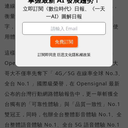
連線，即無法轉換成好的使用體驗，也因如此，
立即訂閱《數位時代》日報、《一天
一AI》圖解日報
衡量「好網路」的標準，也逐漸從追求測速數
字，轉向任何時間、任何地點都能穩定連線的使
用體驗。
這樣的轉變，也反映在國際權威網路分析機構
訂閱即同意
巨思文化隱私權政策
Opensignal 公布的評比結果。今年初，台灣大
哥大不僅率先奪下「 4G／5G 在線率全球 No.3、
全台 No.1 」國際級榮譽，在 Opensignal 最新
公布的台灣行動網路體驗報告中，更一舉斬獲全
台獨有的「可靠性體驗」與「品質一致性」No.1
雙冠王，同時，包辦全台整體影音體驗 No.1、全
台整體語音體驗 No.1、全台 5G 語音體驗 No.1