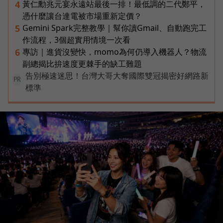
黃仁勳兆元宴永遠站最後一排！最低調的二代鄭平，
4
憑什麼讓台達電被市場重新定價？
Gemini Spark完整教學｜幫你讀Gmail、自動跑完工
5
作流程，3個超實用情境一次看
專訪｜進貨沒變快，momo為何仍導入機器人？物流
6
副總揭比拚速度更棘手的缺工難題
告別極速迷思！台灣大哥大奪國際雙冠揭密好網路新
PR
標準