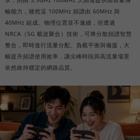
求，則由 3.5GHz 100MHz 大頻寬提供高容量傳
輸能力，雖然這 100MHz 頻譜由 60MHz 與
40MHz 組成、物理位置並不連續，但透過
NRCA（5G 載波聚合）技術，可將分散頻譜智慧
整合，即時進行流量分配、負載平衡與備援，大
幅提升頻譜使用效率，讓尖峰時段與高流量場景
依然維持穩定的網路品質。