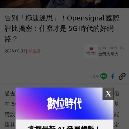
告別「極速迷思」！Opensignal 國際
評比揭密：什麼才是 5G 時代的好網
路？
sponsored by
2026.08.03
|
3C生活
台灣大哥大
分享
X
過去，下載速度是評價電信服務的重要指標，但
在 5G 成為工作、娛樂、生活不可或缺的數位基
礎設施後，消費者發現，再快的網速，如果不能
讓其在人潮聚集、高速移動或室內空間維持穩定
掌握最新 AI 發展趨勢！