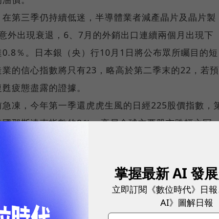
，在第三季仍持續低迷，半導體業者減產晶片及晶片製
意外出現衰退，6、7月的外銷出口連續兩個月出現下
0.8％。日本銀（央）行10月1日將公布眾所矚目的短
業的信心指數將只有23，略高於第二季末的22，若預
復甦疲態盡露的證據。
急凍，今年第一季還虎虎生風的日經225股價指數，
美國那斯達克指數的8％，高居全球主要股市跌幅之冠
觀，仍不傾向下修3.5％的全年經濟成長率預測，但
動能的確開始走疲，復甦之途恐怕已來到轉折的十字路
掌握最新 AI 發
立即訂閱《數位時代》日報
AI》圖解日報