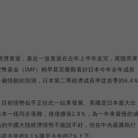
次經濟衰退，最近一波衰退在去年上半年走完，尾隨而來
幣基金（IMF）稍早甚至樂觀看好日本今年全年成長
廂情願的預測，日本第二季經濟成長率從首季的6.4
。
？目前情勢似乎正往此一結果發展。美國是日本最大出
本一樣同步落難，僅僅擴張2.8％，為一年來最慢的
高的中國大陸經濟情勢不能說不好，但在中央嚴厲執行
從去年的9.1％降至今年的7％上下。