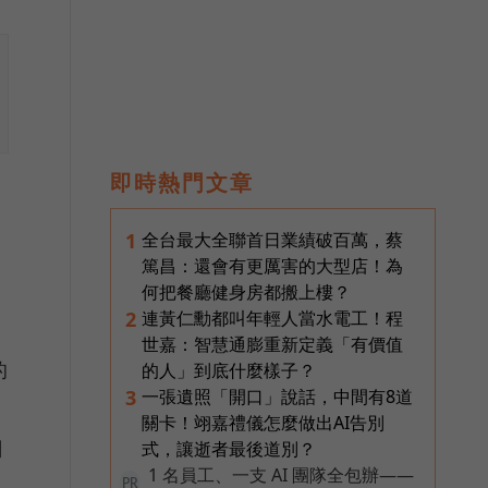
即時熱門文章
全台最大全聯首日業績破百萬，蔡
1
篤昌：還會有更厲害的大型店！為
何把餐廳健身房都搬上樓？
連黃仁勳都叫年輕人當水電工！程
2
世嘉：智慧通膨重新定義「有價值
的
的人」到底什麼樣子？
一張遺照「開口」說話，中間有8道
3
關卡！翊嘉禮儀怎麼做出AI告別
日
式，讓逝者最後道別？
1 名員工、一支 AI 團隊全包辦——
PR