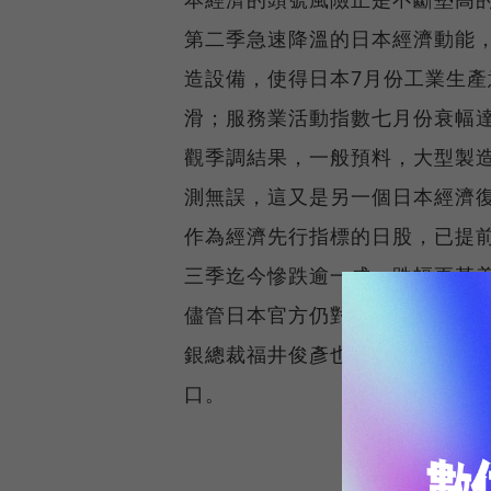
第二季急速降溫的日本經濟動能
造設備，使得日本7月份工業生產
滑；服務業活動指數七月份衰幅達
觀季調結果，一般預料，大型製造
測無誤，這又是另一個日本經濟
作為經濟先行指標的日股，已提前
三季迄今慘跌逾一成，跌幅更甚
儘管日本官方仍對經濟前景保持樂
銀總裁福井俊彥也坦承日本經濟
口。