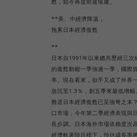
甦，如今再度前途堪慮。
**美、中經濟降溫，
拖累日本經濟復甦
**
日本自1991年以來總共歷經三
的復甦動能一季強過一季，國際貨
率。現在看來，似乎又成了外界一
急沉至1.3％，創五季來最低增幅
難道日本經濟復甦已呈強弩之末
口市場，今年第二季經濟表現與日
長步調。日本海外市場依賴度次
經濟軟著陸目標下，預估成長率將