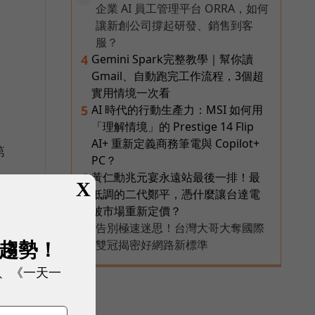
企業 AI 員工管理平台 ORRA，如何
讓新創公司撐起研發、銷售到客
服？
Gemini Spark完整教學｜幫你讀
4
Gmail、自動跑完工作流程，3個超
實用情境一次看
AI 時代的行動生產力：MSI 如何用
5
「理解情境」的 Prestige 14 Flip
AI+ 重新定義商務筆電與 Copilot+
第
PC？
。
黃仁勳兆元宴永遠站最後一排！最
6
X
低調的二代鄭平，憑什麼讓台達電
日
被市場重新定價？
告別極速迷思！台灣大哥大奪國際
PR
展趨勢！
雙冠揭密好網路新標準
、《一天一