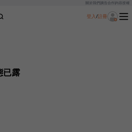
關於我們
廣告合作
內容授權
登入
/
註冊
態已露