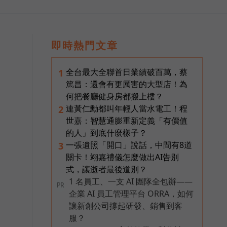
即時熱門文章
全台最大全聯首日業績破百萬，蔡
1
篤昌：還會有更厲害的大型店！為
何把餐廳健身房都搬上樓？
連黃仁勳都叫年輕人當水電工！程
2
世嘉：智慧通膨重新定義「有價值
的人」到底什麼樣子？
一張遺照「開口」說話，中間有8道
3
關卡！翊嘉禮儀怎麼做出AI告別
式，讓逝者最後道別？
1 名員工、一支 AI 團隊全包辦——
PR
企業 AI 員工管理平台 ORRA，如何
讓新創公司撐起研發、銷售到客
服？