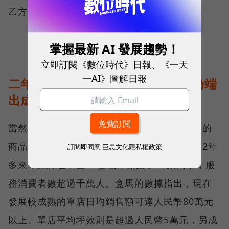
乙方關係。
掌握最新 AI 發展趨勢！
立即訂閱《數位時代》日報、《一天
一AI》圖解日報
二年實戰，盒馬、銀泰、零售通紛紛端
出成績
當然，不論盒馬還是銀泰，要想別人買單自己的
商品，自然也得端出些成績來。其中盒馬誕生2年
訂閱即同意
巨思文化隱私權政策
多來，已經在中國14個城市開設了64家門市，服
務消費者數超過千萬人。盒馬的數據指出，現在
發展較成熟的單店日均銷售額可達人民幣80萬元
以上、單店平均坪效則是超過人民幣5萬元，另成