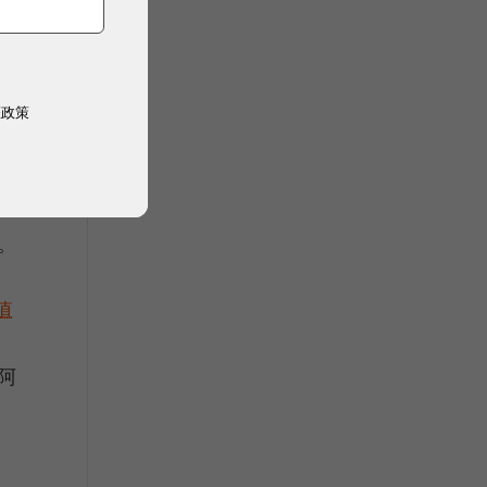
權政策
向
嚴肅
一
。
值
阿