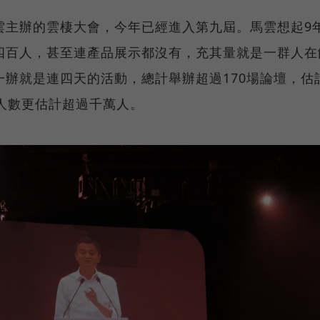
雲主辦的雲棲大會，今年已經進入第九屆。馬雲想起9
四百人，甚至連產品展示都沒有，充其量就是一群人在
辦就是連四天的活動，總計舉辦超過170場論壇，估
人數更估計超過千萬人。