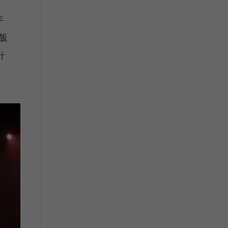
年
飯
計