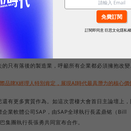
一個重頭戲
訂閱即同意
巨思文化隱私
題演講聚焦在新製造上，已經為阿里巴巴的未來發展方
中，馬雲雖不失往常的幽默風趣，但有更多時候是一臉
所有製造行業所面臨的痛苦遠遠超過大家的想像。」他
失的只有落後的製造業，呼籲所有企業都必須擁抱改變
！國際品牌X經理人特別肯定，展現AI時代最具潛力的核心價
巴還有更多實質作為。如這次雲棲大會首日主論壇上，
業軟體公司SAP，由SAP全球執行長孟鼎铭（Bill
里巴巴集團執行長張勇共同宣布合作。