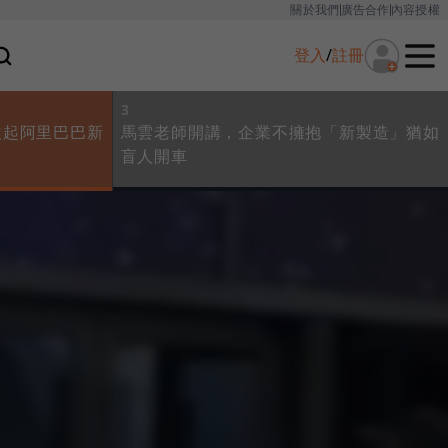
關於我們
廣告合作
內容授權
登入
/
註冊
3
吹起阿里巴巴新
馬雲老師開講，企業不擁抱「新製造」猶如
盲人開車