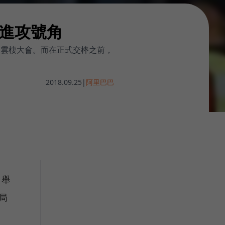
進攻號角
的雲棲大會。而在正式交棒之前，
2018.09.25
|
阿里巴巴
州舉
局