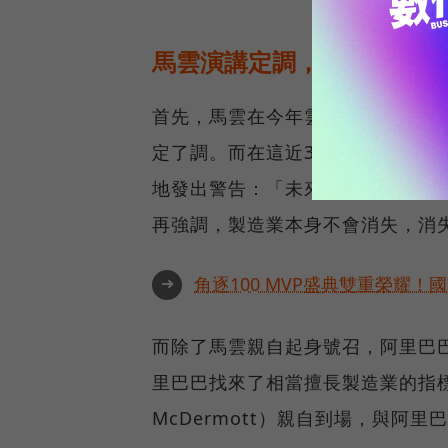
馬雲演講定調，新製造是下
首先，馬雲在今年雲棲大會上將主
定了調。而在這近30分鐘的演講
地發出警告：「未來十到十五年，
再強調，製造業本身不會消失，消
➜
角逐100 MVP盛典雙重榮耀
而除了馬雲親自起身號召，阿里巴
里巴巴找來了相當擅長製造業的指標企
McDermott）親自到場，與阿