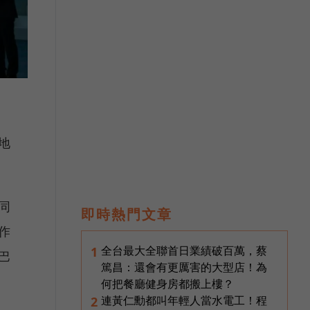
地
同
即時熱門文章
作
全台最大全聯首日業績破百萬，蔡
1
巴
篤昌：還會有更厲害的大型店！為
何把餐廳健身房都搬上樓？
連黃仁勳都叫年輕人當水電工！程
2