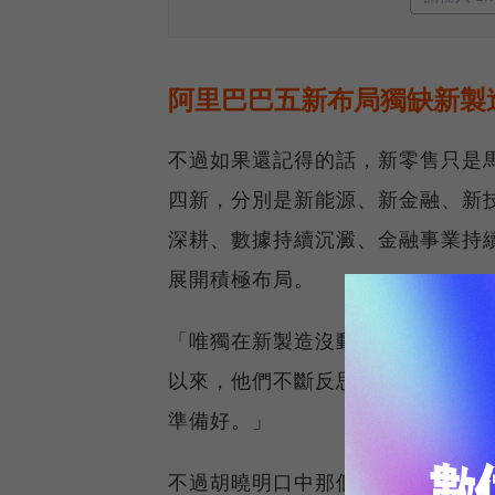
阿里巴巴五新布局獨缺新製
不過如果還記得的話，新零售只是
四新，分別是新能源、新金融、新
深耕、數據持續沉澱、金融事業持
展開積極布局。
「唯獨在新製造沒動，是因為我們
以來，他們不斷反思，以中國這樣
準備好。」
不過胡曉明口中那個還沒準備好的