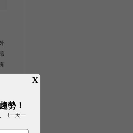
外
續
有
X
間
沒
展趨勢！
、《一天一