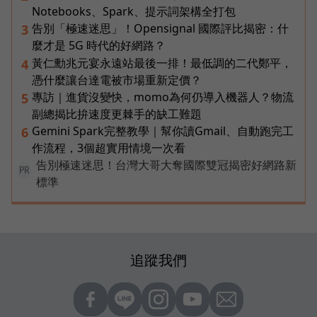
Notebooks、Spark、提示詞架構全打包
告別「極速迷思」！Opensignal 國際評比揭密：什
3
麼才是 5G 時代的好網路？
黃仁勳兆元宴永遠站最後一排！最低調的二代鄭平，
4
憑什麼讓台達電被市場重新定價？
專訪｜進貨沒變快，momo為何仍導入機器人？物流
5
副總揭比拚速度更棘手的缺工難題
Gemini Spark完整教學｜幫你讀Gmail、自動跑完工
6
作流程，3個超實用情境一次看
告別極速迷思！台灣大哥大奪國際雙冠揭密好網路新
PR
標準
追蹤我們