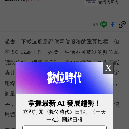
台灣大哥大
分享
過去，下載速度是評價電信服務的重要指標，但
在 5G 成為工作、娛樂、生活不可或缺的數位基
礎設施後，消費者發現，再快的網速，如果不能
X
讓其在人潮聚集、高速移動或室內空間維持穩定
連線，即無法轉換成好的使用體驗，也因如此，
衡量「好網路」的標準，也逐漸從追求測速數
掌握最新 AI 發展趨勢！
字，轉向任何時間、任何地點都能穩定連線的使
立即訂閱《數位時代》日報、《一天
用體驗。
一AI》圖解日報