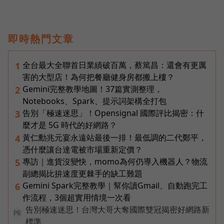
即時熱門文章
全台最大全聯首日業績破百萬，蔡篤昌：還會有更厲
1
害的大型店！為何把餐廳健身房都搬上樓？
Gemini完整教學地圖！37篇實測整理，
2
Notebooks、Spark、提示詞架構全打包
告別「極速迷思」！Opensignal 國際評比揭密：什
3
麼才是 5G 時代的好網路？
黃仁勳兆元宴永遠站最後一排！最低調的二代鄭平，
4
憑什麼讓台達電被市場重新定價？
專訪｜進貨沒變快，momo為何仍導入機器人？物流
5
副總揭比拚速度更棘手的缺工難題
Gemini Spark完整教學｜幫你讀Gmail、自動跑完工
6
作流程，3個超實用情境一次看
告別極速迷思！台灣大哥大奪國際雙冠揭密好網路新
PR
標準