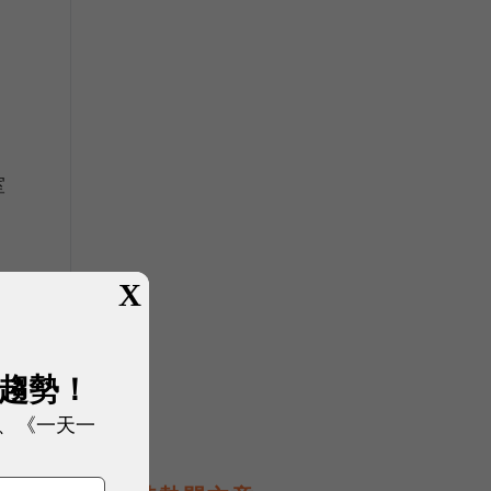
室
X
1
展趨勢！
上
第
、《一天一