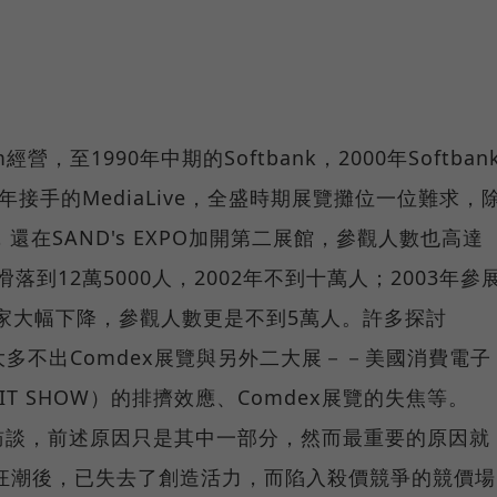
經營，至1990年中期的Softbank，2000年Softban
03年接手的MediaLive，全盛時期展覽攤位一位難求，
er外，還在SAND's EXPO加開第二展館，參觀人數也高達
滑落到12萬5000人，2002年不到十萬人；2003年參
100家大幅下降，參觀人數更是不到5萬人。許多探討
容，大多不出Comdex展覽與另外二大展－－美國消費電子
IT SHOW）的排擠效應、Comdex展覽的失焦等。
訪談，前述原因只是其中一部分，然而最重要的原因就
路的狂潮後，已失去了創造活力，而陷入殺價競爭的競價場