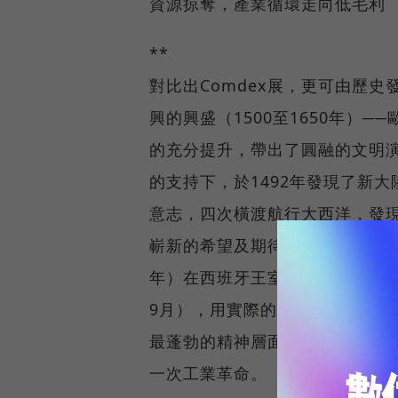
資源掠奪，產業循環走向低毛利
**
對比出Comdex展，更可由歷
興的興盛（1500至1650年）
的充分提升，帶出了圓融的文明演進
的支持下，於1492年發現了新
意志，四次橫渡航行大西洋，發
嶄新的希望及期待之火，人類發展的
年）在西班牙王室的支持下，完成了
9月），用實際的行動證明地球
最蓬勃的精神層面昇華的文藝復興
一次工業革命。