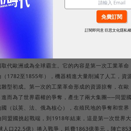
崩潰的精神危機，翻動所有領域悲觀的內容。在產業發
、冒險的年代，它創造出來的內容就是現在的術語──
，並醞釀了第一次工業革命，人類開始從精神滿足，轉
訂閱即同意
巨思文化隱私
產業發展的史觀上，是屬於競爭、殺戮、商業化的低毛
戰（1765至1918年），資本主義搶奪資源、畫分
國取代歐洲成為全球霸主。它的內容是第一次工業革命
1782至1855年），機器精進大量削減了人工，資
戮雛型初成。第一次的工業革命形成的資源掠奪，在歐
，進而為了世界霸權的爭奪，產生了兩大集團──同盟
約國（以英、法、俄為核心），在殖民地的爭奪和世界
日由同盟國挑起戰端，到1918年結束，這是第一次世界
人口22.5億）捲入戰爭，耗費1863億美元，陣亡85