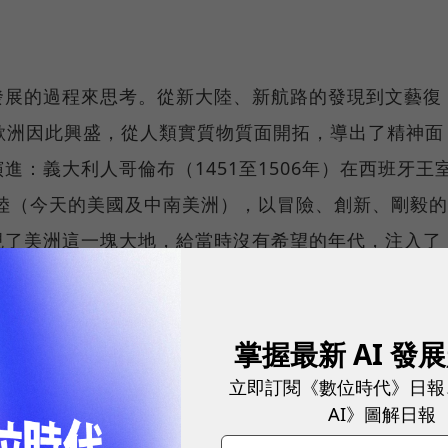
史發展的過程來思考。從新大陸、新航路的發現到文藝復
──歐洲因此興盛，從人類實質物質面開拓，導出了精神面
：義大利人哥倫布（1451至1506年）在西班牙王
大陸（今天的美國及中南美洲），以冒險、創新、剛毅的
現了美洲這一塊大地，給當時沒有希望的年代，注入了
動力因而再度啟航。葡萄牙人麥哲倫（1480至152
人類史上第一次的環球航行（1519年9月至1522年
掌握最新 AI 發
是一個圓體。新大陸跟新航路的發現，啟動了人類歷史
，時間長達150年的啟蒙、組架、發酵到最後帶出了
立即訂閱《數位時代》日報
AI》圖解日報