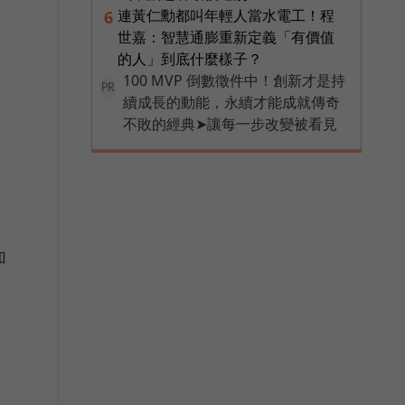
連黃仁勳都叫年輕人當水電工！程
6
世嘉：智慧通膨重新定義「有價值
的人」到底什麼樣子？
100 MVP 倒數徵件中！創新才是持
PR
續成長的動能，永續才能成就傳奇
不敗的經典➤讓每一步改變被看見
加