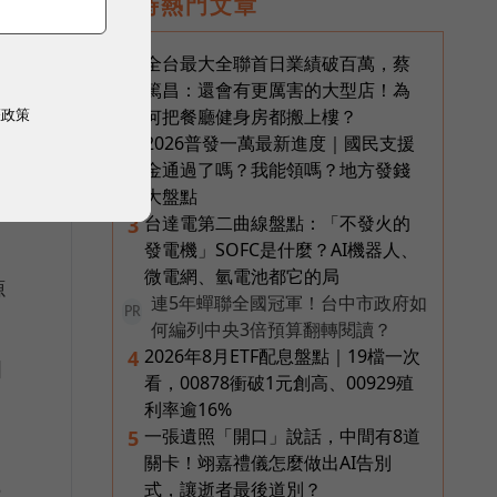
即時熱門文章
高
全台最大全聯首日業績破百萬，蔡
1
篤昌：還會有更厲害的大型店！為
權政策
何把餐廳健身房都搬上樓？
2026普發一萬最新進度｜國民支援
2
金通過了嗎？我能領嗎？地方發錢
大盤點
勢
台達電第二曲線盤點：「不發火的
3
發電機」SOFC是什麼？AI機器人、
微電網、氫電池都它的局
源
連5年蟬聯全國冠軍！台中市政府如
PR
何編列中央3倍預算翻轉閱讀？
2026年8月ETF配息盤點｜19檔一次
4
國
看，00878衝破1元創高、00929殖
利率逾16%
一張遺照「開口」說話，中間有8道
5
大
關卡！翊嘉禮儀怎麼做出AI告別
3
式，讓逝者最後道別？