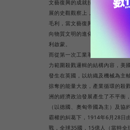
文藝復興的成就拉起了當時面臨
展的史觀觀察上，就是屬於創新
毛利，當文藝復興開始走向尾端
向物質文明的進化的追求，這在
利啟蒙。
而從第一次工業革命到第一次世界大
力範圍殺戮邏輯的結構內容，美
發生在英國，以紡織及機械為主軸（
掠奪的能量大放，產業循環的殺
洲的經濟政治發展產生了不平衡
（以德國、奧匈帝國為主）及協
霸權的糾葛下，1914年6月28
戰，全球35國，15億人（當時全球