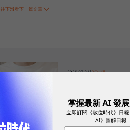
往下滑看下一篇文章
2026.07.31
|
3C生活
AI 時代的行動
境」的 Prestige
掌握最新 AI 發
電與 Copilot+ 
立即訂閱《數位時代》日報
當 AI 成為貼身助理，筆電從效能競賽
AI》圖解日報
AI+商務筆電亦重新定義現代工作