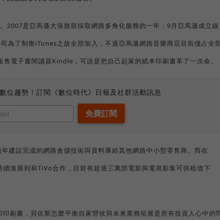
。2007是亞馬遜大張旗鼓採取網路多角化服務的一年：9月亞馬遜成立線
公司為了制衡iTunes之故全部加入，不過亞馬遜網路音樂商店目前僅占全
售電子書閱讀器Kindle，可說是把自己起家的紙本印刷書革了一次命。
、數位趨勢！訂閱《數位時代》日報及社群活動訊息
十幾年建設完成的網路倉儲技術與資料庫給其他網路中小型零售商。而在
年也持續進展到和TiVo合作，目前有超過三萬部電影與電視影集可供租借下
D和印刷書，貝佐斯怎麼平衡自家營收與未來業務拓展是所有投資人心中的