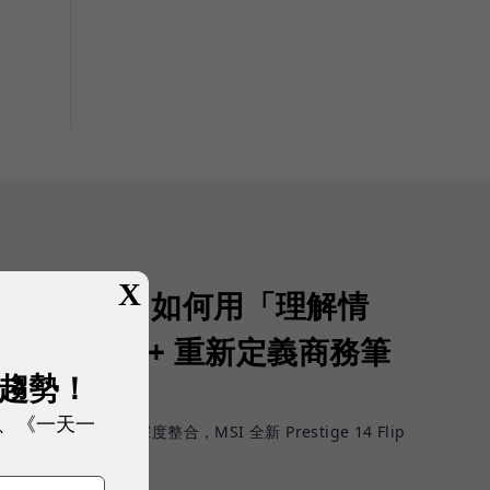
X
生產力：MSI 如何用「理解情
 14 Flip AI+ 重新定義商務筆
展趨勢！
PC？
、《一天一
進展到工作情境深度整合，MSI 全新 Prestige 14 Flip
體驗。