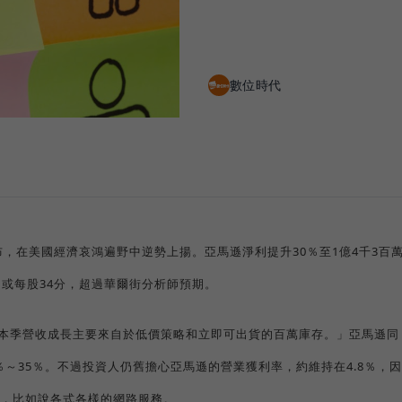
數位時代
發布，在美國經濟哀鴻遍野中逆勢上揚。亞馬遜淨利提升30％至1億4千3百
元，或每股34分，超過華爾街分析師預期。
「我們本季營收成長主要來自於低價策略和立即可出貨的百萬庫存。」亞馬遜同
9％～35％。不過投資人仍舊擔心亞馬遜的營業獲利率，約維持在4.8％，因
，比如說各式各樣的網路服務。