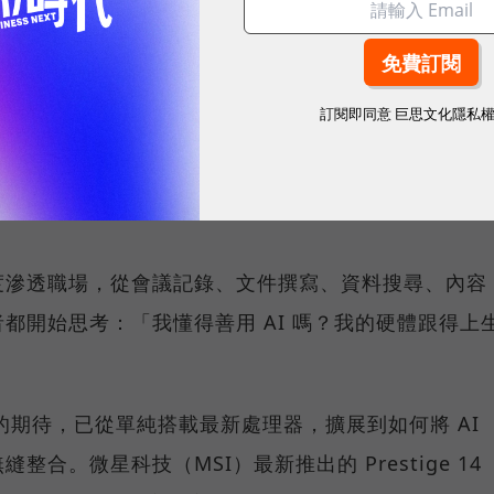
sponsored by
訂閱即同意
巨思文化隱私
微星科技
度滲透職場，從會議記錄、文件撰寫、資料搜尋、內容
都開始思考：「我懂得善用 AI 嗎？我的硬體跟得上
C 的期待，已從單純搭載最新處理器，擴展到如何將 AI
合。微星科技（MSI）最新推出的 Prestige 14