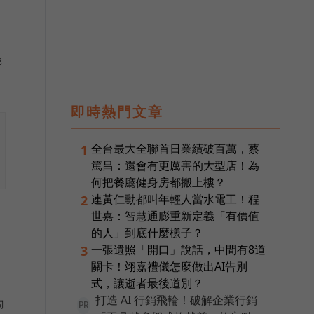
部
即時熱門文章
全台最大全聯首日業績破百萬，蔡
1
篤昌：還會有更厲害的大型店！為
何把餐廳健身房都搬上樓？
連黃仁勳都叫年輕人當水電工！程
2
世嘉：智慧通膨重新定義「有價值
的人」到底什麼樣子？
一張遺照「開口」說話，中間有8道
3
關卡！翊嘉禮儀怎麼做出AI告別
式，讓逝者最後道別？
打造 AI 行銷飛輪！破解企業行銷
問
PR