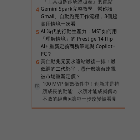
「工具越多卻成效越差」的盲點
Gemini Spark完整教學｜幫你讀
4
Gmail、自動跑完工作流程，3個超
實用情境一次看
AI 時代的行動生產力：MSI 如何用
5
「理解情境」的 Prestige 14 Flip
AI+ 重新定義商務筆電與 Copilot+
PC？
黃仁勳兆元宴永遠站最後一排！最
6
低調的二代鄭平，憑什麼讓台達電
被市場重新定價？
100 MVP 倒數徵件中！創新才是持
PR
續成長的動能，永續才能成就傳奇
不敗的經典➤讓每一步改變被看見