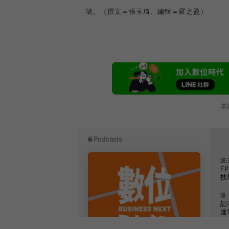
號。（撰文＝張玉琦、編輯＝羅之盈）
本