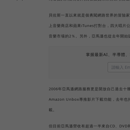
貝佐斯一直以來就是個勇闖網路世界的冒險家
上音樂商店和蘋果iTunes打對台，四大唱片
音樂市場的2％。另外，亞馬遜也從去年開始販
掌握最新AI、半導體
2006年亞馬遜網路服務更是開放自己過去
Amazon Unbox專推影片下載功能，去
載。
但目前亞馬遜營收有超過一半來自CD、DV