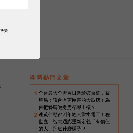
權政策
即時熱門文章
生
全台最大全聯首日業績破百萬，蔡
1
篤昌：還會有更厲害的大型店！為
何把餐廳健身房都搬上樓？
連黃仁勳都叫年輕人當水電工！程
2
世嘉：智慧通膨重新定義「有價值
的人」到底什麼樣子？