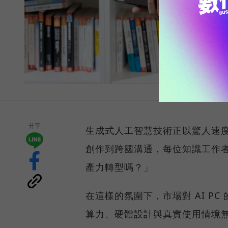
分享
生成式人工智慧技術正以驚人速
創作到跨國溝通，每位知識工作者
產力轉型嗎？」
在這樣的氛圍下，市場對 AI P
算力、硬體設計與真實使用情境無縫整