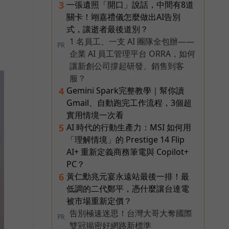
一張遺照「開口」說話，中間有8道
3
關卡！翊嘉禮儀怎麼做出AI告別
式，讓逝者最後道別？
1 名員工、一支 AI 團隊全包辦——
PR
企業 AI 員工管理平台 ORRA，如何
讓新創公司撐起研發、銷售到客
服？
Gemini Spark完整教學｜幫你讀
4
Gmail、自動跑完工作流程，3個超
實用情境一次看
AI 時代的行動生產力：MSI 如何用
5
「理解情境」的 Prestige 14 Flip
AI+ 重新定義商務筆電與 Copilot+
PC？
黃仁勳兆元宴永遠站最後一排！最
6
低調的二代鄭平，憑什麼讓台達電
被市場重新定價？
告別極速迷思！台灣大哥大奪國際
PR
雙冠揭密好網路新標準