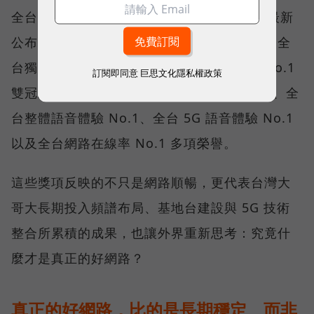
全台 No.1 」國際級榮譽，在 Opensignal 最新
公布的台灣行動網路體驗報告中，更一舉斬獲全
台獨有的「可靠性體驗」與「品質一致性」No.1
訂閱即同意
巨思文化隱私權政策
雙冠王，同時，包辦全台整體影音體驗 No.1、全
台整體語音體驗 No.1、全台 5G 語音體驗 No.1
以及全台網路在線率 No.1 多項榮譽。
這些獎項反映的不只是網路順暢，更代表台灣大
哥大長期投入頻譜布局、基地台建設與 5G 技術
整合所累積的成果，也讓外界重新思考：究竟什
麼才是真正的好網路？
真正的好網路，比的是長期穩定、而非