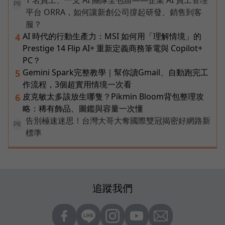
1 名員工、一支 AI 團隊全包辦——企業 AI 員工管理
PR
平台 ORRA，如何讓新創公司撐起研發、銷售到客
服？
AI 時代的行動生產力：MSI 如何用「理解情境」的
4
Prestige 14 Flip AI+ 重新定義商務筆電與 Copilot+
PC？
Gemini Spark完整教學｜幫你讀Gmail、自動跑完工
5
作流程，3個超實用情境一次看
皮克敏太多該放生哪隻？Pikmin Bloom背包整理攻
6
略：稀有飾品、圖鑑與容量一次懂
告別極速迷思！台灣大哥大奪國際雙冠揭密好網路新
PR
標準
追蹤我們