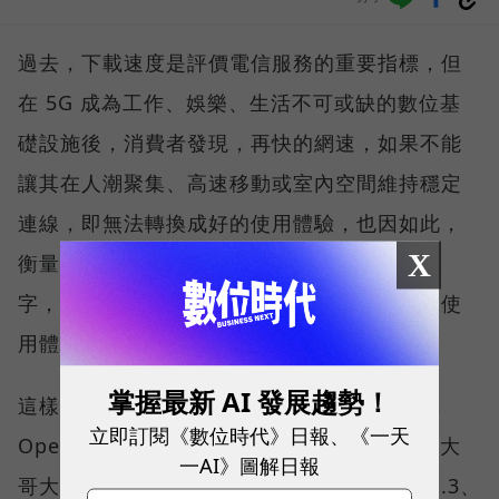
過去，下載速度是評價電信服務的重要指標，但
在 5G 成為工作、娛樂、生活不可或缺的數位基
礎設施後，消費者發現，再快的網速，如果不能
讓其在人潮聚集、高速移動或室內空間維持穩定
連線，即無法轉換成好的使用體驗，也因如此，
X
衡量「好網路」的標準，也逐漸從追求測速數
字，轉向任何時間、任何地點都能穩定連線的使
用體驗。
掌握最新 AI 發展趨勢！
這樣的轉變，也反映在國際權威網路分析機構
立即訂閱《數位時代》日報、《一天
Opensignal 公布的評比結果。今年初，台灣大
一AI》圖解日報
哥大不僅率先奪下「 4G／5G 在線率全球 No.3、