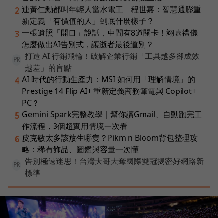
連黃仁勳都叫年輕人當水電工！程世嘉：智慧通膨重
2
新定義「有價值的人」到底什麼樣子？
一張遺照「開口」說話，中間有8道關卡！翊嘉禮儀
3
怎麼做出AI告別式，讓逝者最後道別？
打造 AI 行銷飛輪！破解企業行銷「工具越多卻成效
PR
越差」的盲點
AI 時代的行動生產力：MSI 如何用「理解情境」的
4
Prestige 14 Flip AI+ 重新定義商務筆電與 Copilot+
PC？
Gemini Spark完整教學｜幫你讀Gmail、自動跑完工
5
作流程，3個超實用情境一次看
皮克敏太多該放生哪隻？Pikmin Bloom背包整理攻
6
略：稀有飾品、圖鑑與容量一次懂
告別極速迷思！台灣大哥大奪國際雙冠揭密好網路新
PR
標準