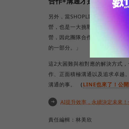
合作+溝通才是硬道理！
另外，當SHOPLINE成為一
營，也是一大挑戰。劉煦怡強調
營，因此團隊合作與良好的溝通
的一部分。」
這2大困難與相對應的解決方式，也
作、正面積極溝通以及追求卓越。這
溝通的事。
（
LINE也來了！
➜
AI提升效率，永續決定未來！全
責任編輯：林美欣