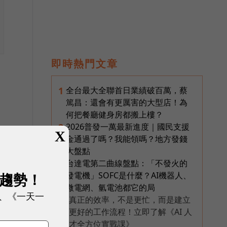
即時熱門文章
全台最大全聯首日業績破百萬，蔡
1
篤昌：還會有更厲害的大型店！為
何把餐廳健身房都搬上樓？
2026普發一萬最新進度｜國民支援
2
X
金通過了嗎？我能領嗎？地方發錢
大盤點
台達電第二曲線盤點：「不發火的
3
展趨勢！
發電機」SOFC是什麼？AI機器人、
微電網、氫電池都它的局
、《一天一
真正的效率，不是更忙，而是建立
PR
更好的工作流程！立即了解《AI 人
才全方位實戰課》