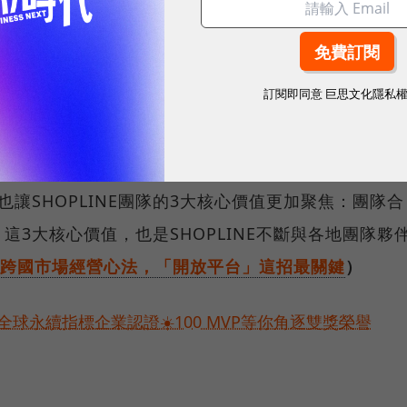
「你不能解決問題，你就是問題」
個跨國企業時，面對不同的市場要做到因地制宜的在地化經
，對於跨國企業來說，由於要在不同市場做到在地化經
訂閱即同意
巨思文化隱私
是最重要的事情，「你若不是解決問題的人，就是問題
讓SHOPLINE團隊的3大核心價值更加聚焦：團隊合
3大核心價值，也是SHOPLINE不斷與各地團隊夥
公開跨國市場經營心法，「開放平台」這招最關鍵
）
球永續指標企業認證☀️100 MVP等你角逐雙獎榮譽