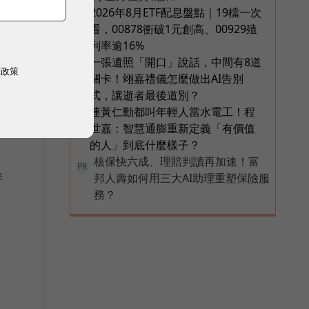
2026年8月ETF配息盤點｜19檔一次
4
看，00878衝破1元創高、00929殖
利率逾16%
一張遺照「開口」說話，中間有8道
5
權政策
關卡！翊嘉禮儀怎麼做出AI告別
式，讓逝者最後道別？
連黃仁勳都叫年輕人當水電工！程
6
世嘉：智慧通膨重新定義「有價值
的人」到底什麼樣子？
核保快六成、理賠判讀再加速！富
PR
伴
邦人壽如何用三大AI助理重塑保險服
務？