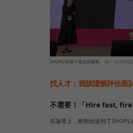
SHOPLINE旗下產品與服務。
圖／ 程倚華攝
找人才：我該謹慎評估面
不需要！「Hire fast, f
在論壇上，劉煦怡提到了SHOPL