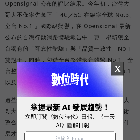
Opensignal 公布的評比結果。今年初，台灣大
哥大不僅率先奪下「 4G／5G 在線率全球 No.3、
全台 No.1 」國際級榮譽，在 Opensignal 最新
公布的台灣行動網路體驗報告中，更一舉斬獲全
台獨有的「可靠性體驗」與「品質一致性」No.1
雙冠王，同時，包辦全台整體影音體驗 No.1、全
X
台整體語音體驗 No.1、全台 5G 語音體驗 No.1
以及全台網路在線率 No.1 多項榮譽。
這些獎項反映的不只是網路順暢，更代表台灣大
掌握最新 AI 發展趨勢！
哥大長期投入頻譜布局、基地台建設與 5G 技術
立即訂閱《數位時代》日報、《一天
整合所累積的成果，也讓外界重新思考：究竟什
一AI》圖解日報
麼才是真正的好網路？