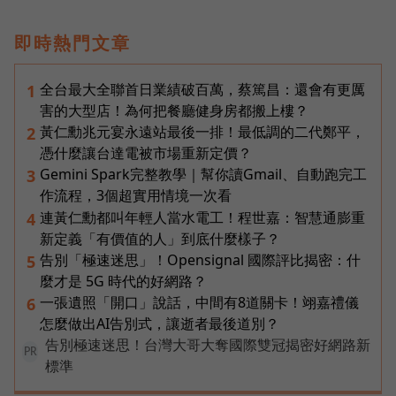
即時熱門文章
全台最大全聯首日業績破百萬，蔡篤昌：還會有更厲
1
害的大型店！為何把餐廳健身房都搬上樓？
黃仁勳兆元宴永遠站最後一排！最低調的二代鄭平，
2
憑什麼讓台達電被市場重新定價？
Gemini Spark完整教學｜幫你讀Gmail、自動跑完工
3
作流程，3個超實用情境一次看
連黃仁勳都叫年輕人當水電工！程世嘉：智慧通膨重
4
新定義「有價值的人」到底什麼樣子？
告別「極速迷思」！Opensignal 國際評比揭密：什
5
麼才是 5G 時代的好網路？
一張遺照「開口」說話，中間有8道關卡！翊嘉禮儀
6
怎麼做出AI告別式，讓逝者最後道別？
告別極速迷思！台灣大哥大奪國際雙冠揭密好網路新
PR
標準