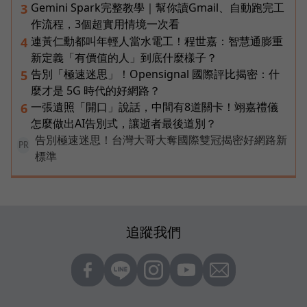
Gemini Spark完整教學｜幫你讀Gmail、自動跑完工
3
作流程，3個超實用情境一次看
連黃仁勳都叫年輕人當水電工！程世嘉：智慧通膨重
4
新定義「有價值的人」到底什麼樣子？
告別「極速迷思」！Opensignal 國際評比揭密：什
5
麼才是 5G 時代的好網路？
一張遺照「開口」說話，中間有8道關卡！翊嘉禮儀
6
怎麼做出AI告別式，讓逝者最後道別？
告別極速迷思！台灣大哥大奪國際雙冠揭密好網路新
PR
標準
追蹤我們