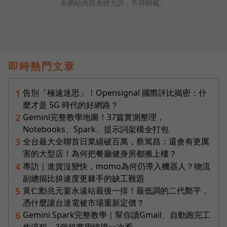
本網站內容未經允許，不得轉載。
即時熱門文章
告別「極速迷思」！Opensignal 國際評比揭密：什
1
麼才是 5G 時代的好網路？
Gemini完整教學地圖！37篇實測整理，
2
Notebooks、Spark、提示詞架構全打包
全台最大全聯首日業績破百萬，蔡篤昌：還會有更厲
3
害的大型店！為何把餐廳健身房都搬上樓？
專訪｜進貨沒變快，momo為何仍導入機器人？物流
4
副總揭比拚速度更棘手的缺工難題
黃仁勳兆元宴永遠站最後一排！最低調的二代鄭平，
5
憑什麼讓台達電被市場重新定價？
Gemini Spark完整教學｜幫你讀Gmail、自動跑完工
6
作流程，3個超實用情境一次看