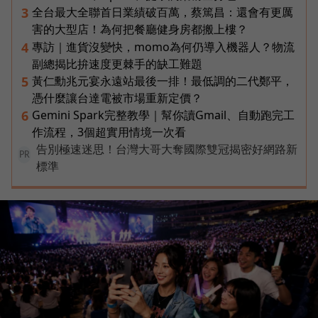
全台最大全聯首日業績破百萬，蔡篤昌：還會有更厲
3
害的大型店！為何把餐廳健身房都搬上樓？
專訪｜進貨沒變快，momo為何仍導入機器人？物流
4
副總揭比拚速度更棘手的缺工難題
黃仁勳兆元宴永遠站最後一排！最低調的二代鄭平，
5
憑什麼讓台達電被市場重新定價？
Gemini Spark完整教學｜幫你讀Gmail、自動跑完工
6
作流程，3個超實用情境一次看
告別極速迷思！台灣大哥大奪國際雙冠揭密好網路新
PR
標準