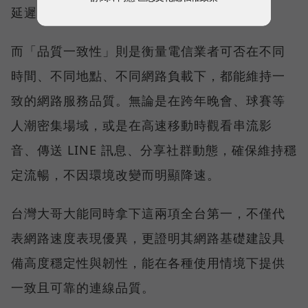
延遲且持續運作。
而「品質一致性」則是衡量電信業者可否在不同
時間、不同地點、不同網路負載下，都能維持一
致的網路服務品質。無論是在跨年晚會、球賽等
人潮密集場域，或是在高速移動時觀看串流影
音、傳送 LINE 訊息、分享社群動態，確保維持穩
定流暢，不因環境改變而明顯降速。
台灣大哥大能同時拿下這兩項全台第一，不僅代
表網路速度表現優異，更證明其網路基礎建設具
備高度穩定性與韌性，能在各種使用情境下提供
一致且可靠的連線品質。