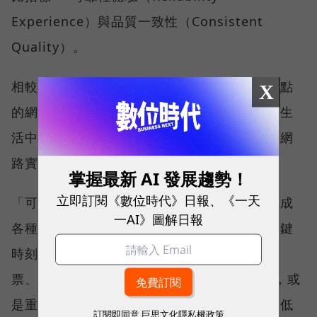
Experience）與品質一致性（Consistent
Quality）。
相較於傳統下載速度只反映單一時間、單一地點
X
的網路表現，這兩項指標更重視使用者在真實生
活中的整體體驗，因此也是最能反映電信業者網
路實力、最難取得的獎項。
掌握最新 AI 發展趨勢！
立即訂閱《數位時代》日報、《一天
「可靠性體驗」衡量的是使用者是否能順利完成
一AI》圖解日報
各種數位應用，因此，考驗的是網路服務在關鍵
時刻不中斷的能力。例如，搶購熱門演唱會門
票、秒殺限量商品、超商結帳掃描 QR Code，或
是重要的線上會議，都需要網路能即時回應、低
訂閱即同意
巨思文化隱私權政策