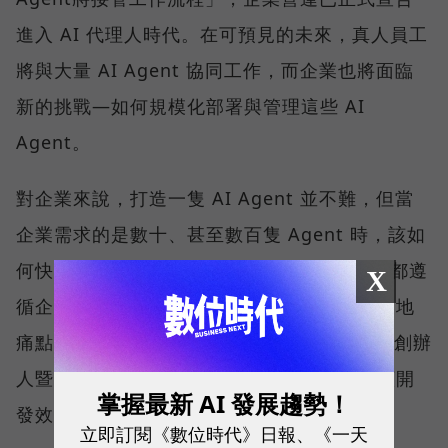
進入 AI 代理人時代。在可預見的未來，真人員工
將與大量 AI Agent 協同工作，而企業也將面臨
新的挑戰—如何規模化部署與管理這些 AI
Agent。
對企業來說，打造一隻 AI Agent 並不難，但當
企業需求的是數十、甚至數百隻 Agent 時，該如
何快速招募、有效管理，並確保每位 AI 員工都遵
X
循企業的權限規範與治理機制，成了普遍的落地
痛點。對此，SUPER 8 Studio 雲發互動科技創辦
人暨執行長陳子龍認為，解方就在於一套兼顧開
掌握最新 AI 發展趨勢！
發效率與治理能力的平台。
立即訂閱《數位時代》日報、《一天