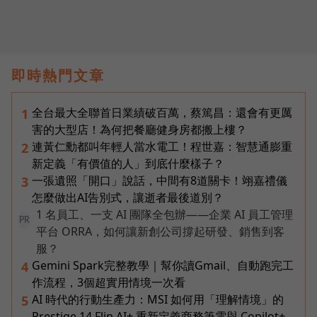
即時熱門文章
全台最大全聯首日業績破百萬，蔡篤昌：還會有更厲
1
害的大型店！為何把餐廳健身房都搬上樓？
連黃仁勳都叫年輕人當水電工！程世嘉：智慧通膨重
2
新定義「有價值的人」到底什麼樣子？
一張遺照「開口」說話，中間有8道關卡！翊嘉禮儀
3
怎麼做出AI告別式，讓逝者最後道別？
1 名員工、一支 AI 團隊全包辦——企業 AI 員工管理
PR
平台 ORRA，如何讓新創公司撐起研發、銷售到客
服？
Gemini Spark完整教學｜幫你讀Gmail、自動跑完工
4
作流程，3個超實用情境一次看
AI 時代的行動生產力：MSI 如何用「理解情境」的
5
Prestige 14 Flip AI+ 重新定義商務筆電與 Copilot+