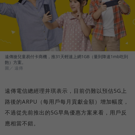
遠傳搶兒童易付卡商機，推31天輕速上網1GB（量到降速1mb吃到
飽）方案。
圖／ 遠傳
遠傳電信總經理井琪表示，目前仍難以預估5G上
路後的ARPU（每用戶每月貢獻金額）增加幅度，
不過從先前推出的5G早鳥優惠方案來看，用戶反
應相當不錯。