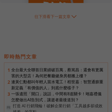
往下滑看下一篇文章
即時熱門文章
全台最大全聯首日業績破百萬，蔡篤昌：還會有更厲
1
害的大型店！為何把餐廳健身房都搬上樓？
連黃仁勳都叫年輕人當水電工！程世嘉：智慧通膨重
2
新定義「有價值的人」到底什麼樣子？
一張遺照「開口」說話，中間有8道關卡！翊嘉禮儀
3
怎麼做出AI告別式，讓逝者最後道別？
打造 AI 行銷飛輪！破解企業行銷「工具越多卻成效
PR
越差」的盲點