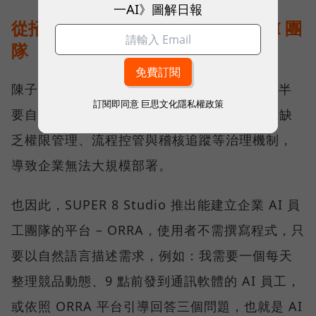
一AI》圖解日報
從招募一位 AI 員工，到管理一支 AI 團
隊
陳子龍觀察，市面上的 AI Agent 開發工具多半
訂閱即同意
巨思文化隱私權政策
要自行寫程式、設計工作流程或串接 API，且缺
乏權限管理、流程控管與稽核追蹤等治理機制，
導致企業無法大規模部署。
也因此，SUPER 8 Studio 推出能建立企業 AI 員
工團隊的平台 – ORRA，使用者不需撰寫程式，只
要以自然語言描述需求，例如：我需要一個每天
整理競品動態、9 點前發到通訊軟體的 AI 員工，
或依照 ORRA 平台引導回答三個問題，也就是 AI