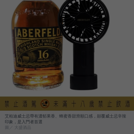
艾柏迪威士忌帶有濃郁果香、蜂蜜香甜滑順口感，顛覆威士忌辛辣
印象，是入門者首選
圖／ 大盛酒品