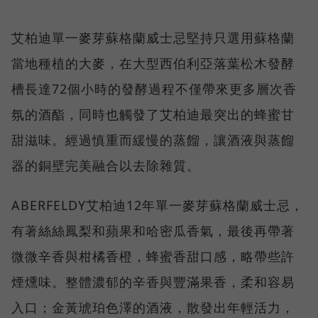
艾柏迪單一麥芽蘇格蘭威士忌堅持只選用蘇格蘭
當地種植的大麥，在大型西伯利亞落葉松木發酵
槽長達72個小時的發酵過程不僅帶來更多層次香
氛的酒酯，同時也觸發了艾柏迪最突出的蜂蜜甘
甜滋味。經過慎重而緩慢的蒸餾，讓酒液與蒸餾
器的銅壁完美融合以去除雜質。
ABERFELDY艾柏迪12年單一麥芽蘇格蘭威士忌，
有著絲絲鳳梨和蘋果和哈密瓜香氣，最後再帶著
微微辛香與柑橘香橙，蜂蜜香甜口感，略帶些許
煙燻味。整體濃郁的辛香與豐滿果香，柔和容易
入口；金黃琥珀色澤的酒液，散發出年輕活力，