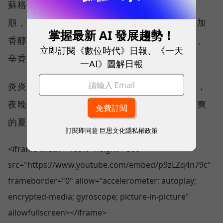
蘇格蘭威士忌放入冷凍庫冰鎮後，酒液冰涼滑
順，入口直接感受到顯著的蜂蜜香氣，酒體更加
掌握最新 AI 發展趨勢！
香醇飽滿，口感上更顯溫和，隨之而來的果香、
立即訂閱《數位時代》日報、《一天
辛香在口腔中交織出豐富的層次。
一AI》圖解日報
炎炎酷夏，白天在外艾柏迪型格隨身風扇在側，
夜晚在家艾柏迪黃金玉液在手，一整天都是涼爽
的夏日黃金時刻！
更多資訊
訂閱即同意
巨思文化隱私權政策
<iframe width="100%" height="500"
src="https://www.youtube.com/embed/p9zLZq4n79c"
frameborder="0" allow="accelerometer; autoplay;
encrypted-media; gyroscope; picture-in-picture"
allowfullscreen></iframe>