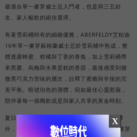
最適合單一麥芽威士忌入門者，也是與三五好
友、家人暢飲的絕佳選擇。
有著雪莉桶特有的細緻優雅，ABERFELDY艾柏迪
16年單一麥芽蘇格蘭威士忌於雪莉桶中熟成，整
體透露蜂蜜、柑橘與丁香的香氛，加上雪莉桶帶
來黑棗、烏梅與水果蛋糕的香甜，最後感受到微
微黑巧克力苦味的層次，詮釋了蜜糖與辛辣的完
美平衡。暗琥珀色的酒體，宛如最佳心靈慰藉，
陪伴著每一個獨飲或是與家人共享的黃金時刻。
夏日品飲，除了純飲細細品味或加入大冰塊/球
X
外，不妨也嘗試直接凍飲! 將整瓶艾柏迪單一麥芽