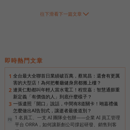
往下滑看下一篇文章
即時熱門文章
全台最大全聯首日業績破百萬，蔡篤昌：還會有更厲
1
害的大型店！為何把餐廳健身房都搬上樓？
連黃仁勳都叫年輕人當水電工！程世嘉：智慧通膨重
2
新定義「有價值的人」到底什麼樣子？
一張遺照「開口」說話，中間有8道關卡！翊嘉禮儀
3
怎麼做出AI告別式，讓逝者最後道別？
1 名員工、一支 AI 團隊全包辦——企業 AI 員工管理
PR
平台 ORRA，如何讓新創公司撐起研發、銷售到客