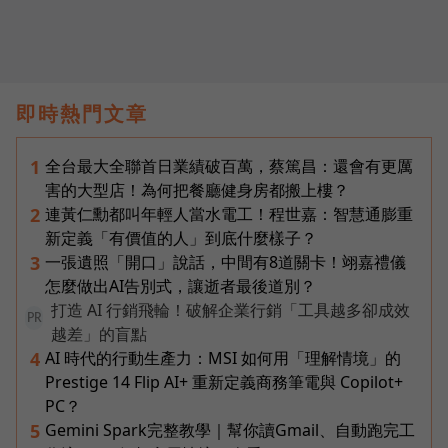
即時熱門文章
全台最大全聯首日業績破百萬，蔡篤昌：還會有更厲
1
害的大型店！為何把餐廳健身房都搬上樓？
連黃仁勳都叫年輕人當水電工！程世嘉：智慧通膨重
2
新定義「有價值的人」到底什麼樣子？
一張遺照「開口」說話，中間有8道關卡！翊嘉禮儀
3
怎麼做出AI告別式，讓逝者最後道別？
打造 AI 行銷飛輪！破解企業行銷「工具越多卻成效
PR
越差」的盲點
AI 時代的行動生產力：MSI 如何用「理解情境」的
4
Prestige 14 Flip AI+ 重新定義商務筆電與 Copilot+
PC？
Gemini Spark完整教學｜幫你讀Gmail、自動跑完工
5