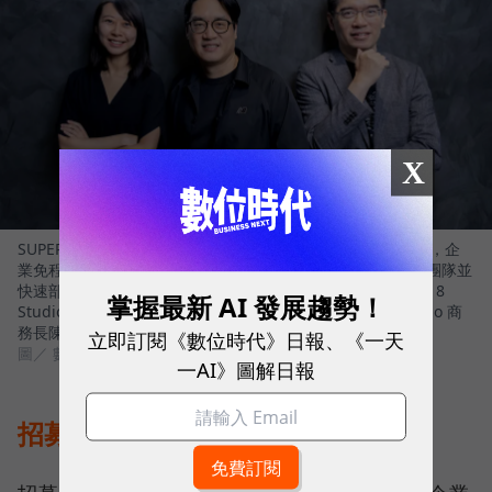
X
SUPER 8 Studio 推出能建立企業 AI 員工團隊的平台 - ORRA，企
業免程式，以自然語言描述需求，生成具治理機制的 AI 員工團隊並
快速部署。左起 SUPER 8 Studio 資深產品總監王婕、SUPER 8
掌握最新 AI 發展趨勢！
Studio 雲發互動科技創辦人暨執行長陳子龍、SUPER 8 Studio 商
務長陳之逵
立即訂閱《數位時代》日報、《一天
圖／ 數位時代
一AI》圖解日報
招募只是開始，AI 員工更需要管理