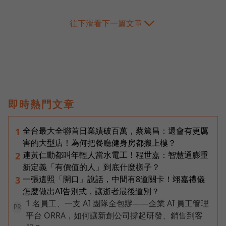
往下滑看下一篇文章
即時熱門文章
全台最大全聯首日業績破百萬，蔡篤昌：還會有更厲
1
害的大型店！為何把餐廳健身房都搬上樓？
連黃仁勳都叫年輕人當水電工！程世嘉：智慧通膨重
2
新定義「有價值的人」到底什麼樣子？
一張遺照「開口」說話，中間有8道關卡！翊嘉禮儀
3
怎麼做出AI告別式，讓逝者最後道別？
1 名員工、一支 AI 團隊全包辦——企業 AI 員工管理
PR
平台 ORRA，如何讓新創公司撐起研發、銷售到客