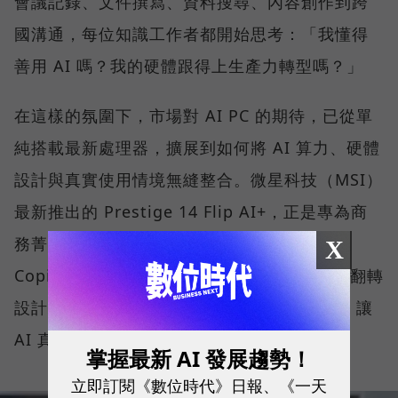
會議記錄、文件撰寫、資料搜尋、內容創作到跨
國溝通，每位知識工作者都開始思考：「我懂得
善用 AI 嗎？我的硬體跟得上生產力轉型嗎？」
在這樣的氛圍下，市場對 AI PC 的期待，已從單
純搭載最新處理器，擴展到如何將 AI 算力、硬體
設計與真實使用情境無縫整合。微星科技（MSI）
最新推出的 Prestige 14 Flip AI+，正是專為商
務菁英與專業人士打造的解方。它結合了微軟
X
Copilot+ PC 架構、本地端 AI 運算、2-in-1 翻轉
設計、高畫質 OLED 顯示器與全天候續航力，讓
AI 真正流暢地融入日常工作流程。
掌握最新 AI 發展趨勢！
立即訂閱《數位時代》日報、《一天