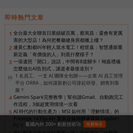
即時熱門文章
全台最大全聯首日業績破百萬，蔡篤昌：還會有更厲
1
害的大型店！為何把餐廳健身房都搬上樓？
連黃仁勳都叫年輕人當水電工！程世嘉：智慧通膨重
2
新定義「有價值的人」到底什麼樣子？
一張遺照「開口」說話，中間有8道關卡！翊嘉禮儀
3
怎麼做出AI告別式，讓逝者最後道別？
1 名員工、一支 AI 團隊全包辦——企業 AI 員工管理
PR
平台 ORRA，如何讓新創公司撐起研發、銷售到客
服？
Gemini Spark完整教學｜幫你讀Gmail、自動跑完工
4
作流程，3個超實用情境一次看
AI 時代的行動生產力：MSI 如何用「理解情境」的
5
Prestige 14 Flip AI+ 重新定義商務筆電與 Copilot+
看國內外 200+ 創新技術🚀
免費報名
PC？
黃仁勳兆元宴永遠站最後一排！最低調的二代鄭平，