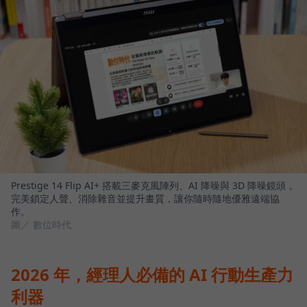
Prestige 14 Flip AI+ 搭載三麥克風陣列、AI 降噪與 3D 降噪鏡頭，
完美鎖定人聲、消除雜音並提升畫質，讓你隨時隨地優雅遠端協
作。
圖／ 數位時代
2026 年，經理人必備的 AI 行動生產力
利器