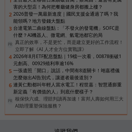
1
害的大型店！為何把餐廳健身房都搬上樓？
2026普發一萬最新進度｜國民支援金通過了嗎？我
2
能領嗎？地方發錢大盤點
台達電第二曲線盤點：「不發火的發電機」SOFC是
3
什麼？AI機器人、微電網、氫電池都它的局
真正的效率，不是更忙，而是建立更好的工作流程！
PR
立即了解《AI 人才全方位實戰課》
2026年8月ETF配息盤點｜19檔一次看，00878衝破1
4
元創高、00929殖利率逾16%
一張遺照「開口」說話，中間有8道關卡！翊嘉禮儀
5
怎麼做出AI告別式，讓逝者最後道別？
連黃仁勳都叫年輕人當水電工！程世嘉：智慧通膨重
6
新定義「有價值的人」到底什麼樣子？
核保快六成、理賠判讀再加速！富邦人壽如何用三大
PR
AI助理重塑保險服務？
追蹤我們