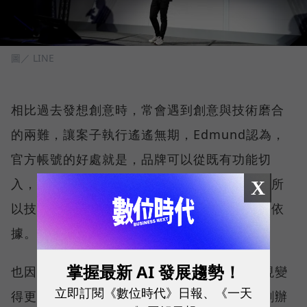
圖／ LINE
相比過去發想創意時，常會遇到創意與技術磨合
的兩難，讓案子執行遙遙無期，Edmund認為，
官方帳號的好處就是，品牌可以從既有功能切
入，再發想創意，就能很快進入執行階段，「所
X
以技術不是門檻，而是讓天馬行空可以落實的依
據。」
掌握最新 AI 發展趨勢！
也因為技術演進和豐富工具，LINE讓創意實現變
立即訂閱《數位時代》日報、《一天
得更簡單。LINE的技術夥伴漸強實驗室共同創辦