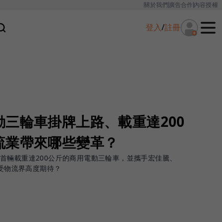
關於我們
廣告合作
內容授權
登入
/
註冊
三輪車掛牌上路、載重達200
流業帶來哪些變革？
首輛載重達200公斤的商用電動三輪車，並攜手宏佳騰、
備受物流界高度期待？