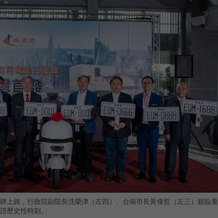
牌上路，行政院副院長沈榮津（左四）、台南市長黃偉哲（左三）親臨量
證歷史性時刻。