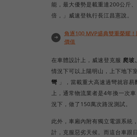
能，最大優勢是載重達200公斤、
倍，」威速登執行長江昌憲說。
角逐100 MVP盛典雙重榮
➜
價值
在車體設計上，威速登克服
爬坡
情況下可以上陽明山，上下地下
彎
」，當載重大高速過彎就容易
上，通常物流業者是4年換一次車
況下，做了150萬次路況測試。
此外，車廂內附有獨立電源系統
計，克服惡劣天候。而這台車跟日