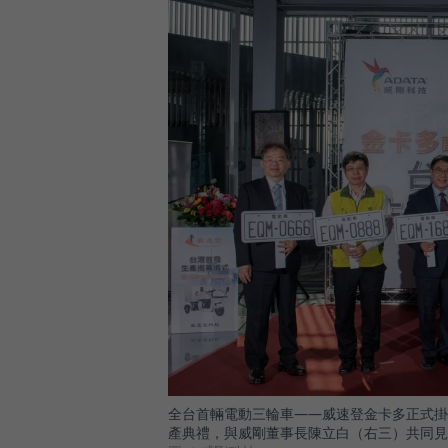
全台首輛電動三輪車——威速登金卡多正式掛
產典禮，與威剛董事長陳立白（右三）共同見