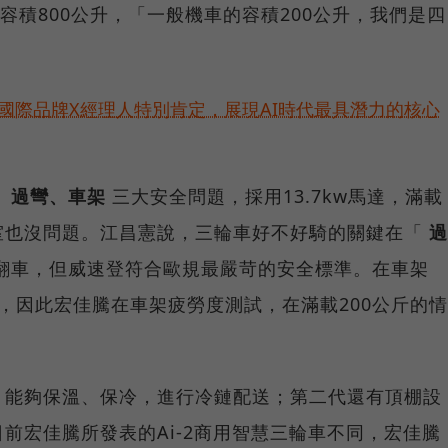
容積800公升，「一般機車的容積200公升，我們是四
耀！國際品牌X經理人特別肯定，展現AI時代最具潛力的核心
、過彎、車架
三大安全問題，採用13.7kw馬達，滿載
室也沒問題。江昌憲說，三輪車好不好騎的關鍵在「
過
翻車，但威速登符合歐規最嚴苛的安全標準。在車架
，因此宏佳騰在車架疲勞度測試，在滿載200公斤的情
，能夠保溫、保冷，進行冷鏈配送；第二代還有頂棚設
前宏佳騰所發表的Ai-2商用智慧三輪車不同，宏佳騰