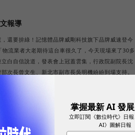
全文報導
慧，還要拚綠！記憶體品牌威剛科技旗下品牌威速登今
「物流業者大老期待這台車很久了，今天現場來了30多
陳立白自信說道，發表會上冠蓋雲集，行政院副院長沈
濟部次長曾文生、新北市副市長吳明機紛紛到場支持。
發，看好電動車是未來趨勢，中華、三陽的輕型電動機
家大客戶。三年前陳立白看見電動三輪車市場契機，發
掌握最新 AI 發
灣物流業者的載貨需求，歷經三年時間研發，打造出全
立即訂閱《數位時代》日報
輪車，容積800公升，時速80公里、續航力100公里
AI》圖解日報
並於2019年成立威速登科技品牌。