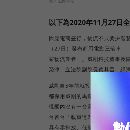
圖／ 威剛科技
以下為2020年11月27日
因應電商盛行，物流不只要拚智
（27日）發布商用電動三輪車，
家物流業者，」威剛科技董事長
榮津、立法院副院長蔡其昌、經
威剛自5年前就投入電動馬達研
都採用威剛的馬達，海外也有數
現國內沒有一台電動車能滿足台
台首台「載重達200公斤」電動三
具有零排放、低噪音、安全特點，