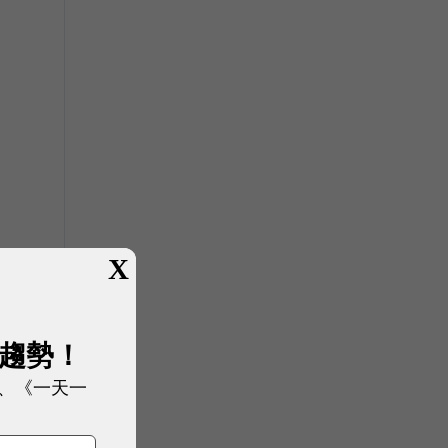
X
車
展趨勢！
、《一天一
，