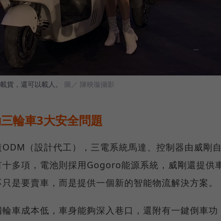
載貨，還可以載人。
圖／ 陳映璇攝影
動三輪車3大安全問題
責ODM（設計代工），三電系統馬達、控制器由威剛
十多項，電池則採用Gogoro能源系統，威剛還提供
不只是要賣車，而是提供一個新的智能物流解決方案。
四輪車成本低，車身能夠深入巷口，還附有一鍵倒車功