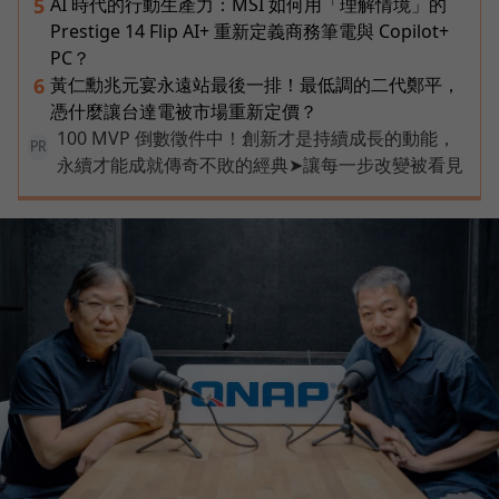
AI 時代的行動生產力：MSI 如何用「理解情境」的
5
Prestige 14 Flip AI+ 重新定義商務筆電與 Copilot+
PC？
黃仁勳兆元宴永遠站最後一排！最低調的二代鄭平，
6
憑什麼讓台達電被市場重新定價？
100 MVP 倒數徵件中！創新才是持續成長的動能，
PR
永續才能成就傳奇不敗的經典➤讓每一步改變被看見