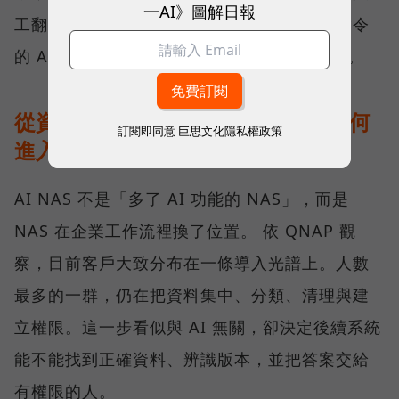
一AI》圖解日報
工翻找。此時，能理解內容、接受自然語言指令
的 AI 工具，會從加分功能逐漸變成必要條件。
從資料治理到地端推論：AI NAS 如何
訂閱即同意
巨思文化隱私權政策
進入企業工作流？
AI NAS 不是「多了 AI 功能的 NAS」，而是
NAS 在企業工作流裡換了位置。 依 QNAP 觀
察，目前客戶大致分布在一條導入光譜上。人數
最多的一群，仍在把資料集中、分類、清理與建
立權限。這一步看似與 AI 無關，卻決定後續系統
能不能找到正確資料、辨識版本，並把答案交給
有權限的人。