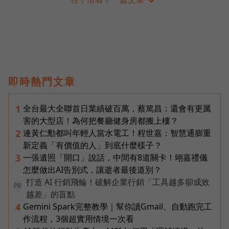
即時熱門文章
全台最大全聯首日業績破百萬，蔡篤昌：還會有更厲
1
害的大型店！為何把餐廳健身房都搬上樓？
連黃仁勳都叫年輕人當水電工！程世嘉：智慧通膨重
2
新定義「有價值的人」到底什麼樣子？
一張遺照「開口」說話，中間有8道關卡！翊嘉禮儀
3
怎麼做出AI告別式，讓逝者最後道別？
打造 AI 行銷飛輪！破解企業行銷「工具越多卻成效
PR
越差」的盲點
Gemini Spark完整教學｜幫你讀Gmail、自動跑完工
4
作流程，3個超實用情境一次看