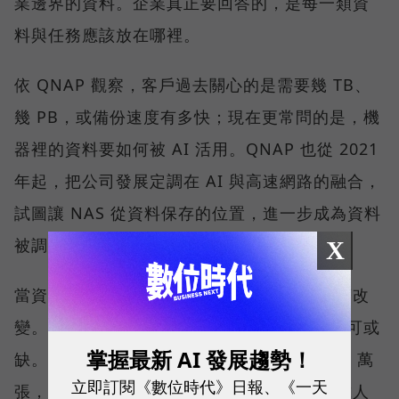
業邊界的資料。企業真正要回答的，是每一類資
料與任務應該放在哪裡。
依 QNAP 觀察，客戶過去關心的是需要幾 TB、
幾 PB，或備份速度有多快；現在更常問的是，機
器裡的資料要如何被 AI 活用。QNAP 也從 2021
年起，把公司發展定調在 AI 與高速網路的融合，
試圖讓 NAS 從資料保存的位置，進一步成為資料
被調用的位置。
X
當資料量持續擴大，搜尋與管理方式也會跟著改
變。「在 NAS 裡放入 AI Agent 會越來越不可或
掌握最新 AI 發展趨勢！
缺。」劉文義舉例，當照片累積到 10 萬、20 萬
立即訂閱《數位時代》日報、《一天
張，要找出其中幾張特定畫面，已不可能只靠人