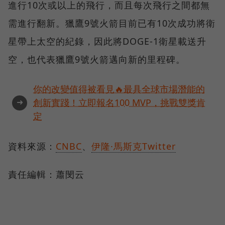
進行10次或以上的飛行，而且每次飛行之間都無
需進行翻新。獵鷹9號火箭目前已有10次成功將衛
星帶上太空的紀錄，因此將DOGE-1衛星載送升
空，也代表獵鷹9號火箭邁向新的里程碑。
你的改變值得被看見🔥最具全球市場潛能的
➜
創新實踐！立即報名100 MVP，挑戰雙獎肯
定
資料來源：
CNBC
、
伊隆·馬斯克Twitter
責任編輯：蕭閔云