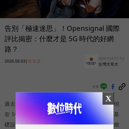
告別「極速迷思」！Opensignal 國際
評比揭密：什麼才是 5G 時代的好網
路？
sponsored by
2026.08.03
|
3C生活
台灣大哥大
分享
X
過去，下載速度是評價電信服務的重要指標，但
在 5G 成為工作、娛樂、生活不可或缺的數位基
礎設施後，消費者發現，再快的網速，如果不能