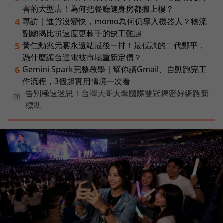
害的大型店！為何把餐廳健身房都搬上樓？
專訪｜進貨沒變快，momo為何仍導入機器人？物流
4
副總揭比拚速度更棘手的缺工難題
黃仁勳兆元宴永遠站最後一排！最低調的二代鄭平，
5
憑什麼讓台達電被市場重新定價？
Gemini Spark完整教學｜幫你讀Gmail、自動跑完工
6
作流程，3個超實用情境一次看
告別極速迷思！台灣大哥大奪國際雙冠揭密好網路新
PR
標準