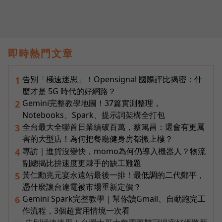
即時熱門文章
告別「極速迷思」！Opensignal 國際評比揭密：什
1
麼才是 5G 時代的好網路？
Gemini完整教學地圖！37篇實測整理，
2
Notebooks、Spark、提示詞架構全打包
全台最大全聯首日業績破百萬，蔡篤昌：還會有更厲
3
害的大型店！為何把餐廳健身房都搬上樓？
專訪｜進貨沒變快，momo為何仍導入機器人？物流
4
副總揭比拚速度更棘手的缺工難題
黃仁勳兆元宴永遠站最後一排！最低調的二代鄭平，
5
憑什麼讓台達電被市場重新定價？
Gemini Spark完整教學｜幫你讀Gmail、自動跑完工
6
作流程，3個超實用情境一次看