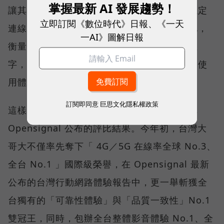
掌握最新 AI 發展趨勢！
讓其在人潮聚集、高速移動或室內空間維持穩定
立即訂閱《數位時代》日報、《一天
連線，即無法轉換成好的使用體驗，也因如此，
一AI》圖解日報
衡量「好網路」的標準，也逐漸從追求測速數
字，轉向任何時間、任何地點都能穩定連線的使
用體驗。
訂閱即同意
巨思文化隱私權政策
這樣的轉變，也反映在國際權威網路分析機構
Opensignal 公布的評比結果。今年初，台灣大
哥大不僅率先奪下「 4G／5G 在線率全球 No.3、
全台 No.1 」國際級榮譽，在 Opensignal 最新
公布的台灣行動網路體驗報告中，更一舉斬獲全
台獨有的「可靠性體驗」與「品質一致性」No.1
雙冠王，同時，包辦全台整體影音體驗 No.1、全