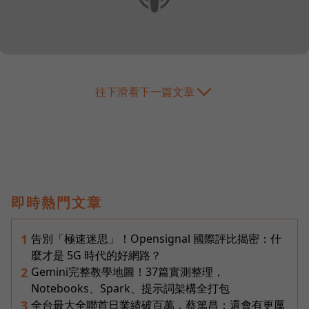
往下滑看下一篇文章
即時熱門文章
告別「極速迷思」！Opensignal 國際評比揭密：什
1
麼才是 5G 時代的好網路？
Gemini完整教學地圖！37篇實測整理，
2
Notebooks、Spark、提示詞架構全打包
全台最大全聯首日業績破百萬，蔡篤昌：還會有更厲
3