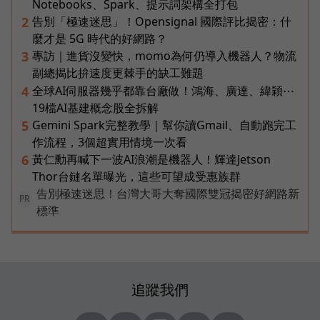
Notebooks、Spark、提示詞架構全打包
告別「極速迷思」！Opensignal 國際評比揭密：什
2
麼才是 5G 時代的好網路？
專訪｜進貨沒變快，momo為何仍導入機器人？物流
3
副總揭比拚速度更棘手的缺工難題
全球AI伺服器幾乎都靠台廠做！鴻海、廣達、緯穎⋯
4
19檔AI基建概念股全拆解
Gemini Spark完整教學｜幫你讀Gmail、自動跑完工
5
作流程，3個超實用情境一次看
黃仁勳再喊下一波AI浪潮是機器人！輝達Jetson
6
Thor台鏈名單曝光，這些可望成受惠族群
告別極速迷思！台灣大哥大奪國際雙冠揭密好網路新
PR
標準
追蹤我們