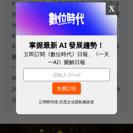
Pizza 2011年，維基解密接受以比特幣支付
X
的捐款 2012年，全球超過1,000家商戶接受
比特幣的付款 2013年，世界第一台比特幣
ATM在加拿大溫哥華出現 2014年，比特幣
掌握最新 AI 發展趨勢！
ATM出現在首爾、香港、上海、台北的咖啡
立即訂閱《數位時代》日報、《一天
廳旁 2017年，一枚比特幣的價格首次超過
一AI》圖解日報
一盎司黃金 2020年，美國上市企業
MicroStrategy、特斯拉採用比特幣為資產
2021年，薩爾瓦多成為第一個採用比特幣為
法定貨幣的國家。
訂閱即同意
巨思文化隱私權政策