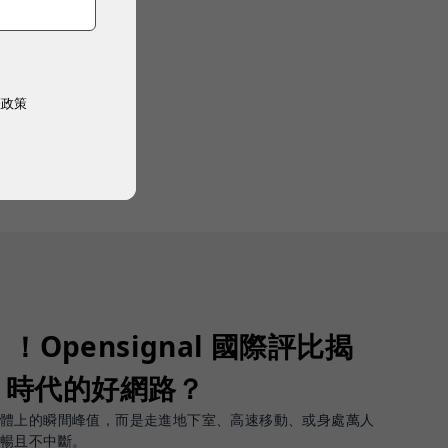
權政策
Opensignal 國際評比揭
G 時代的好網路？
軟體上的瞬間峰值，而是走進地下室、高速移動、或身處萬人
順暢且不中斷。