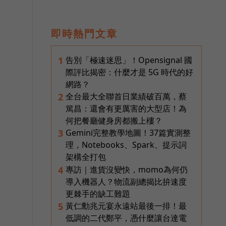
的
即時熱門文章
告別「極速迷思」！Opensignal 國
1
際評比揭密：什麼才是 5G 時代的好
網路？
全台最大全聯首日業績破百萬，蔡
2
篤昌：還會有更厲害的大型店！為
何把餐廳健身房都搬上樓？
Gemini完整教學地圖！37篇實測整
3
理，Notebooks、Spark、提示詞
架構全打包
專訪｜進貨沒變快，momo為何仍
4
導入機器人？物流副總揭比拚速度
更棘手的缺工難題
黃仁勳兆元宴永遠站最後一排！最
5
低調的二代鄭平，憑什麼讓台達電