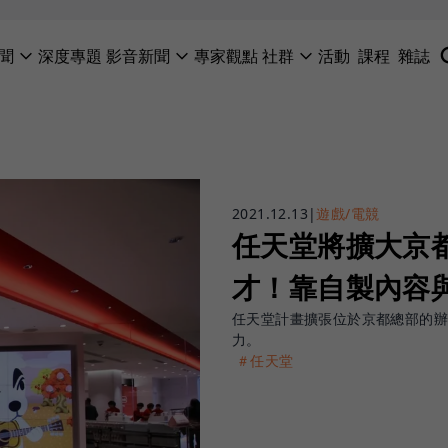
聞
深度專題
影音新聞
專家觀點
社群
活動
課程
雜誌
2021.12.13
|
遊戲/電競
任天堂將擴大京
才！靠自製內容
任天堂計畫擴張位於京都總部的辦
力。
＃任天堂