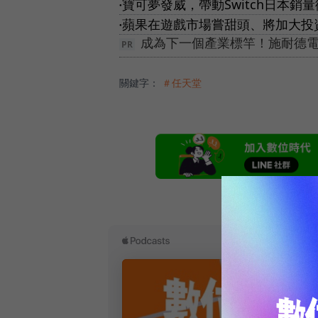
寶可夢發威，帶動Switch日本銷
●
蘋果在遊戲市場嘗甜頭、將加大投資
●
成為下一個產業標竿！施耐德電機
關鍵字：
＃任天堂
本