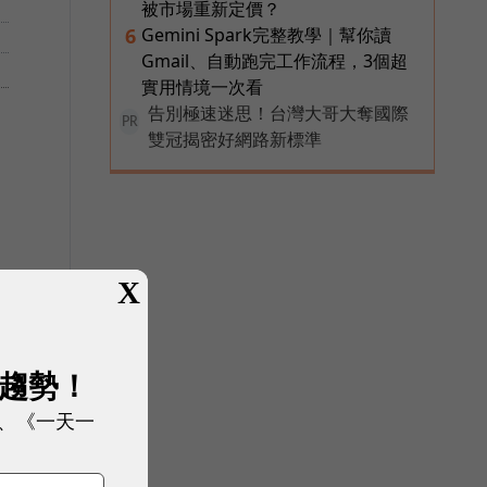
被市場重新定價？
Gemini Spark完整教學｜幫你讀
6
Gmail、自動跑完工作流程，3個超
實用情境一次看
告別極速迷思！台灣大哥大奪國際
PR
雙冠揭密好網路新標準
X
展趨勢！
、《一天一