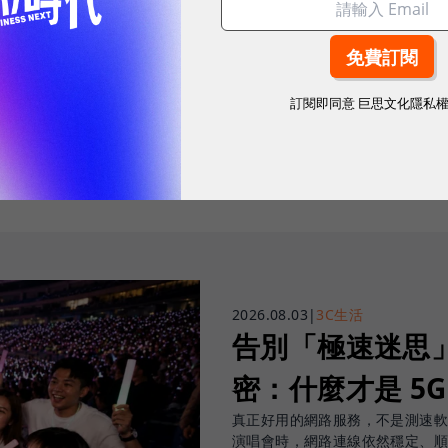
往下滑看下一篇文章
訂閱即同意
巨思文化隱私
2026.08.03
|
3C生活
告別「極速迷思」！
密：什麼才是 5
真正好用的網路服務，不是測速
演唱會時，網路連線依然穩定、