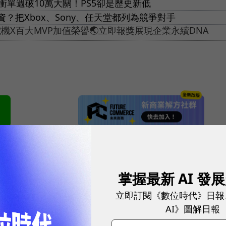
量衝單週破10萬大關！PS5卻是歷史新低
？把Xbox、Sony、任天堂都列為競爭對手
X百大MVP加值榮譽🌏立即報獎展現企業永續DNA
網站內容未經允許，不得轉載。
掌握最新 AI 發
立即訂閱《數位時代》日報
AI》圖解日報