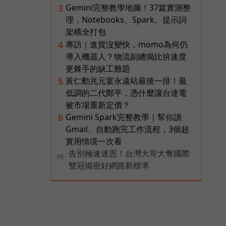
Gemini完整教學地圖！37篇實測整
3
理，Notebooks、Spark、提示詞
架構全打包
專訪｜進貨沒變快，momo為何仍
4
導入機器人？物流副總揭比拚速度
更棘手的缺工難題
黃仁勳兆元宴永遠站最後一排！最
5
低調的二代鄭平，憑什麼讓台達電
被市場重新定價？
Gemini Spark完整教學｜幫你讀
6
Gmail、自動跑完工作流程，3個超
實用情境一次看
告別極速迷思！台灣大哥大奪國際
PR
雙冠揭密好網路新標準