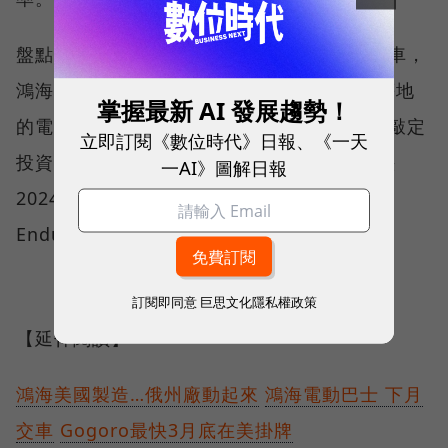
盤點鴻海今年電動車布局，除電動巴士3月交車，
鴻海董事長劉揚偉指出，印尼、泰國與美國等地
掌握最新 AI 發展趨勢！
的電動車布局都有進展，預計3月與印尼企業敲定
立即訂閱《數位時代》日報、《一天
投資案，泰國電動車產線預計今年開工，最快
一AI》圖解日報
2024年上半年量產，與Lordstown合作的
Endurance電動皮卡車款，最快第3季量產。
訂閱即同意
巨思文化隱私權政策
【延伸閱讀】
鴻海美國製造…俄州廠動起來
鴻海電動巴士 下月
交車
Gogoro最快3月底在美掛牌