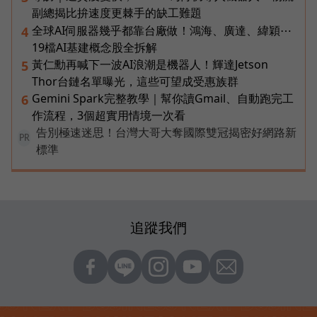
副總揭比拚速度更棘手的缺工難題
全球AI伺服器幾乎都靠台廠做！鴻海、廣達、緯穎⋯
4
19檔AI基建概念股全拆解
黃仁勳再喊下一波AI浪潮是機器人！輝達Jetson
5
Thor台鏈名單曝光，這些可望成受惠族群
Gemini Spark完整教學｜幫你讀Gmail、自動跑完工
6
作流程，3個超實用情境一次看
告別極速迷思！台灣大哥大奪國際雙冠揭密好網路新
PR
標準
追蹤我們