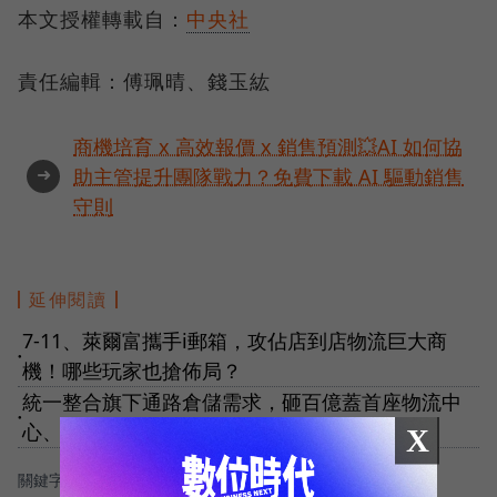
本文授權轉載自：
中央社
責任編輯：傅珮晴、錢玉紘
商機培育 x 高效報價 x 銷售預測💥AI 如何協
➜
助主管提升團隊戰力？免費下載 AI 驅動銷售
守則
延伸閱讀
7-11、萊爾富攜手i郵箱，攻佔店到店物流巨大商
●
機！哪些玩家也搶佈局？
統一整合旗下通路倉儲需求，砸百億蓋首座物流中
●
心、未來北中南都有！
X
關鍵字：
＃全家便利商店