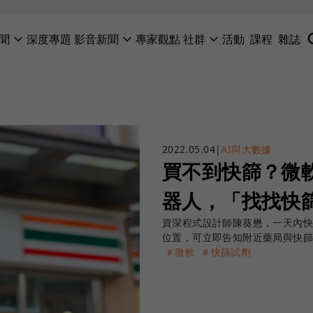
聞
深度專題
影音新聞
專家觀點
社群
活動
課程
雜誌
2022.05.04
|
AI與大數據
買不到快篩？微軟
器人，「找找快
資深程式設計師陳葵懋，一天內快
位置，可立即告知附近藥局與快
＃微軟
＃快篩試劑