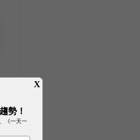
X
展趨勢！
、《一天一