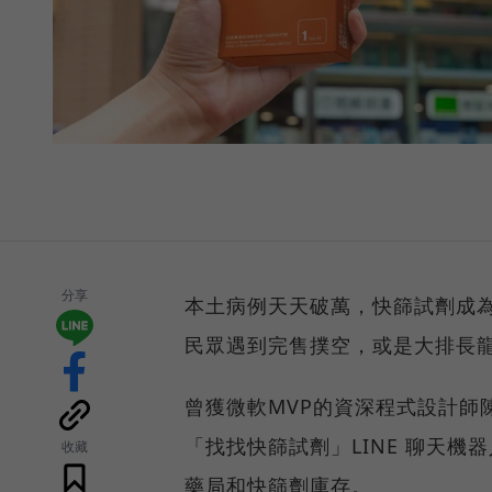
分享
本土病例天天破萬，快篩試劑成
民眾遇到完售撲空，或是大排長
曾獲微軟MVP的資深程式設計師陳
「找找快篩試劑」LINE 聊天
收藏
藥局和快篩劑庫存。