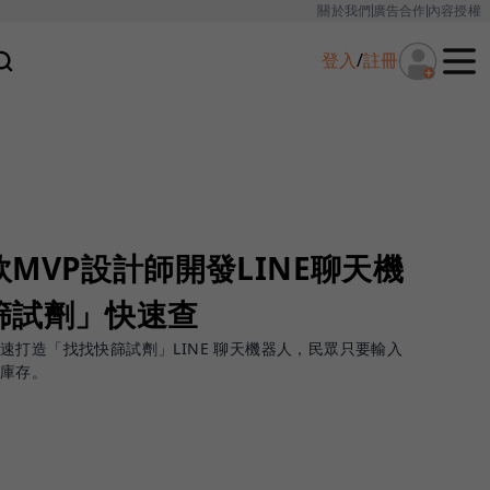
關於我們
廣告合作
內容授權
登入
/
註冊
MVP設計師開發LINE聊天機
篩試劑」快速查
速打造「找找快篩試劑」LINE 聊天機器人，民眾只要輸入
篩庫存。