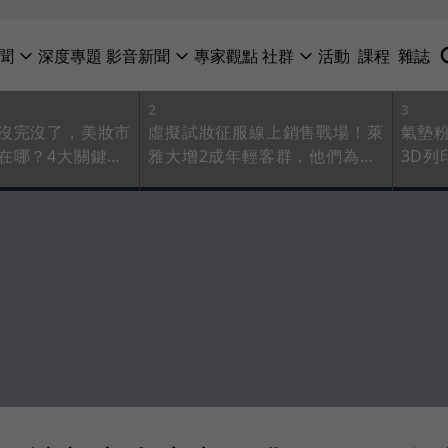
聞
深度專題
影音新聞
專家觀點
社群
活動
課程
雜誌
2
3
沒完沒了，美妝市
虛擬試妝征服線上銷售戰場！萊
氣墊
在哪？4大關鍵抓
雅大增2成年輕客群，他們為何
3D
超愛摸不到的產品？
洋集