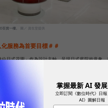
O百貨一樓。
圖／ 資生堂提供
人化服務為首要目標＃＃
數位日式花園」作為設計主軸，呈現日式庭院的意象，
功能和現代感。Z世代顧客對於美感要求更甚以往，周
消費者拍照打卡，創造社群話題素材。
掌握最新 AI 發
消費者「商品外的服務」。例如從日本引入的「鏡面肌
立即訂閱《數位時代》日報
發，消費者只需要透過鏡面上方的鏡頭，就能在5分鐘
AI》圖解日報
的膚質狀況。此外，該款化妝鏡也兼有虛擬試妝的功能，