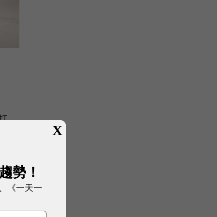
打
X
靖
展趨勢！
膚
、《一天一
內
顧