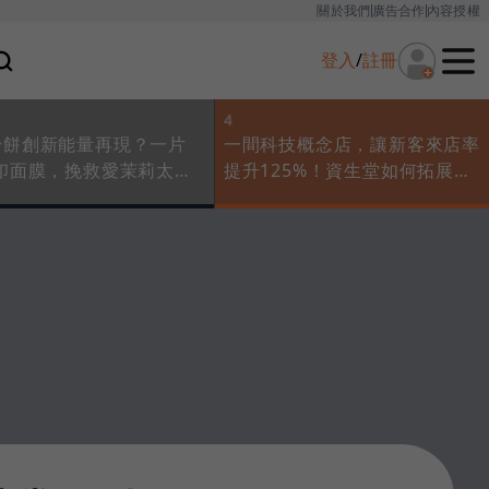
關於我們
廣告合作
內容授權
登入
/
註冊
4
粉餅創新能量再現？一片
一間科技概念店，讓新客來店率
列印面膜，挽救愛茉莉太平
提升125%！資生堂如何拓展
團慘銷售
「資深」以外的客群？