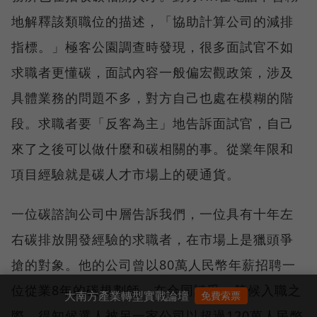
地解釋該類職位的描述，「協助計算公司的減排
指標。」極客公園調查時發現，很多面試官不如
求職者更懂碳，面試內容一般偏宏觀政策，涉及
具體業務的問題不多，對方自己也處在模糊的階
段。求職者要「反客為主」地告訴面試官，自己
來了之後可以做什麼和碳相關的事。從業年限和
項目經驗就是碳人才市場上的硬通貨。
一位碳諮詢公司中層告訴我們，一位具有十年左
右碳排放開發經驗的求職者，在市場上是獵頭爭
搶的對象。他的公司曾以80萬人民幣年薪招聘一
位從業8年的碳規劃師，在合同談妥，等候入職之
大南方產業轉型實戰論壇
免費索票
際，得知候選人被另一家公司以超過120萬人民幣