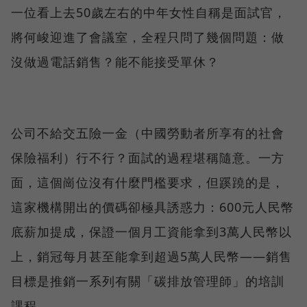
一位看上去50歲左右的中年女性自稱是面試官，
將何峻迎進了會議室，全程只問了幾個問題：做
沒做過電話銷售？能不能接受單休？
公司不給交五險一金（中國勞動者所享有的社會
保險福利）行不行？面試的過程堪稱隨意。一方
面，這個崗位沒有什麼門檻要求，但蹊蹺的是，
這家機構開出的價碼卻極具誘惑力：600元人民幣
底薪加提成，保證一個月工資能拿到3萬人民幣以
上，銷冠每月甚至能拿到超過5萬人民幣——銷售
目標是推銷一系列有關「碳排放管理師」的培訓
課程。