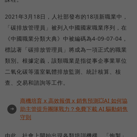
2021年3月18日，人社部發布的18項新職業中，
「碳排放管理員」被列入中國國家職業序列，在
《中國職業分類大典》中被編碼為4-09-07-04，
標誌著「碳排放管理員」將成為一項正式的職業
類別。根據定義，該類職業是指從事企事業單位
二氧化碳等溫室氣體排放監測、統計核算、核
查、交易和諮詢等工作。
商機培育 x 高效報價 x 銷售預測💥AI 如何協
➜
助主管提升團隊戰力？免費下載 AI 驅動銷售
守則
由此，社會上開始出現各類培訓機構，「炮製」