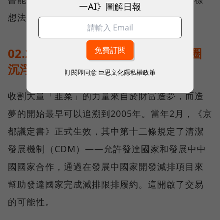
一AI》圖解日報
想法的就很可能淪為『韭菜』。」
02.2005-2017：第一批掘金者與碳圈
沉浮
訂閱即同意
巨思文化隱私權政策
收割大量「韭菜」的力量來自於財富造夢，而造
夢的開始最早可以追溯到2005年。當年2月，《京
都議定書》正式生效，其中第十二條規定了清潔
發展機制（CDM）——允許發達國家和發展中中
國國家合作，通過在發展中國家開發減排項目來
幫助發達國家完成減排限排履約。這開啟了交易
的可能性。