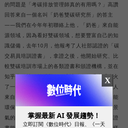
的問題是「考碳排放管理師真的有用嗎？」高讚
回答來自一個名叫「奶爸雙碳研究所」的答主
——我們在今年年初聯絡上他，「奶爸」來自能
源領域，因為看好雙碳領域，想要豐富自己的知
識儲備，去年10月，他報考了人社部認證的「碳
交易員培訓證書」，拿證之後，他開始研究、比
較雙碳培訓市場上的各類證書和頒證機構，並在
知乎上發帖回答問題——這讓他在知乎上「小火
X
了一把」。半年來，找他諮詢過碳培訓證書的人
來自各行各業，除了能源、環境、建築這類節能
環保領域的傳統對口行業，不少人來自一些不景
掌握最新 AI 發展趨勢！
氣的行業（如房地產），寄望於通過一個培訓證
立即訂閱《數位時代》日報、《一天
書能實現跨行跳槽甚至挂靠賺高薪，「帶有這樣