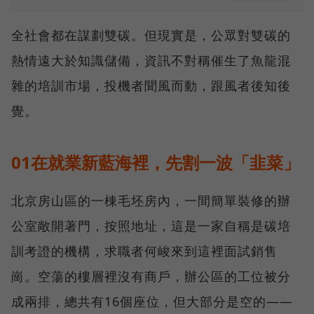
全社會都在謀劃雙碳。但現實是，公眾對雙碳的
熱情遠大於知識儲備，資訊不對稱催生了魚龍混
雜的培訓市場，投機者聞風而動，跟風者後知後
覺。
01在就業新藍海裡，先割一波「韭菜」
北京房山區的一棟毛坯房內，一間簡單裝修的辦
公室敞開著門，按照地址，這是一家自稱是碳培
訓考證的機構，求職者何峻來到這裡面試銷售
崗。空蕩的樓層裡沒有商戶，辦公區的工位被分
成兩排，總共有16個座位，但大部分是空的——