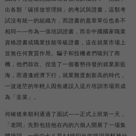
出各類「碳排放管理師」的考試與證書，這類考
試沒有統一的組織方，而證書的蓋章單位也各不
相同——作為一張培訓證書，而非中國國家職業
資格證書或職業技能等級證書，這在就業市場上
並無任何實質作用。騙子和投機者們嗅到了商
機，他們鼓吹、捏造了一個蓄勢待發的就業新藍
海，而適逢經濟下行，就業難度創新高的時代，
一波迷茫的年輕人因焦慮誤入這片培訓市場而成
為「韭菜」。
何峻後來順利通過了面試——正式上班第一天，
「老闆」先對包括他在內的六個人開展了一場集
體培訓。一份由七八頁A4紙印出的培訓資料被分