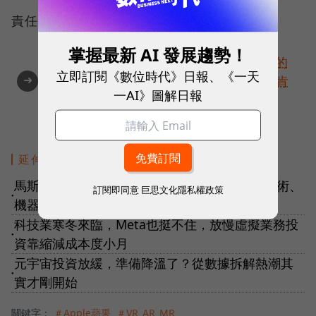
責任編輯：吳秀樺
掌握最新 AI 發展趨勢！
你的改變值得被看見🔥最具全球市場潛能的
立即訂閱《數位時代》日報、《一天
➜
創新實踐！立即報名100 MVP，挑戰雙獎肯
一AI》圖解日報
定
延伸閱讀
馬斯克宣佈第二屆AI Day 8月登場，FSD自駕技術、
訂閱即同意
巨思文化隱私權政策
●
機器人Optimus可望現身？
科技業寒冬來臨，Meta也挺不住，放慢虛擬業務投
●
資靠縮減成本度小月
元宇宙投資放緩，準備降溫了？從數據拆解熱潮其
●
實才剛開始
關鍵字：
＃Apple蘋果
＃VR_AR_MR