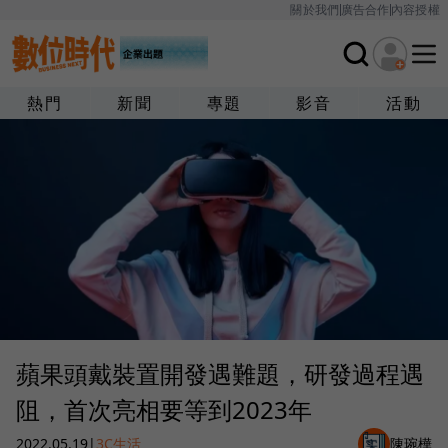
關於我們
廣告合作
內容授權
熱門
新聞
專題
影音
活動
蘋果頭戴裝置開發遇難題，研發過程遇
阻，首次亮相要等到2023年
2022.05.19
|
3C生活
陳琬樺