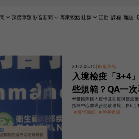
聞
深度專題
影音新聞
專家觀點
社群
活動
課程
雜誌
2022.06.15
|
時事焦點
入境檢疫「3+4
些規範？QA一次
考量國際國內疫情及防疫與醫療
指揮中心將逐步開放邊境，自6月
＃疫情動態
＃時事追蹤