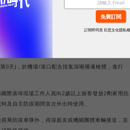
前2日內COVID-19核酸檢驗報告。
訂閱即同意
巨思文化隱私
球市場潛能的創新實踐！立即報名100 MVP，挑戰雙獎肯
境時(第0天)，於機場/港口配合採集深喉唾液檢體，進行
時由國際港埠現場工作人員向2歲以上旅客發放2劑家用抗
狀時及自主防疫期間首次外出時使用。
除搭乘防疫車隊外，得採親友或機關團體車輛接送，並