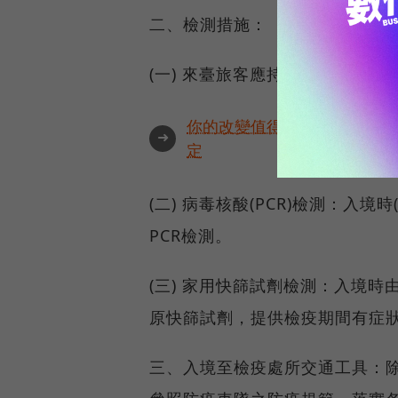
二、檢測措施：
(一) 來臺旅客應持有表定航班時間
你的改變值得被看見🔥最具全
➜
定
(二) 病毒核酸(PCR)檢測：入
PCR檢測。
(三) 家用快篩試劑檢測：入境
原快篩試劑，提供檢疫期間有症
三、入境至檢疫處所交通工具：