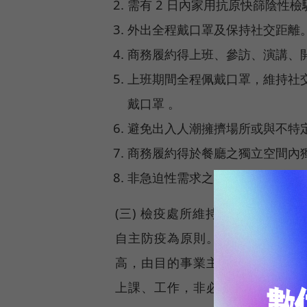
需有 2 日內家用抗原快篩陰性
外出全程戴口罩及保持社交距離
商務履約得上班、參訪、演講、
上班期間全程佩戴口罩，維持社
戴口罩 。
避免出入人潮擁擠場所或與不特
商務履約得於餐廳之獨立空間內
非急迫性需求之醫療或檢查應延
(三) 檢疫處所維持1人1戶或入
自主防疫為原則。此外，考量移
高，由目的事業主管部會督導於
上課、工作，非必要不得外出。