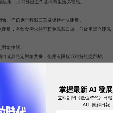
檢驗結果，才可外出工作及採買生活必需品。
。
開會。但仍應全程戴口罩及保持社交距離。
交距離，有飲食需求時可暫免佩戴口罩，並於用畢立即佩
定對象接觸。
獨自或與特定對象共餐，但應有隔板或維持社交距離。
後。
住防疫旅宿，並以於同一檢疫地點完成3天居家檢疫及4天
掌握最新 AI 發
工、漁工及學生係採共同生活模式，群聚感染風險較
原檢疫處所完成自主防疫，且於自主防疫期間不得到校
立即訂閱《數位時代》日報
AI》圖解日報