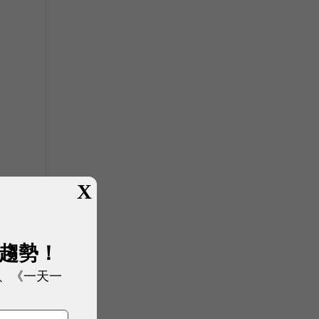
X
展趨勢！
、《一天一