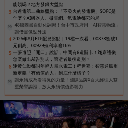
能領嗎？地方發錢大盤點
台達電第二曲線盤點：「不發火的發電機」SOFC是
3
什麼？AI機器人、微電網、氫電池都它的局
48館圖書自動化調撥！台中市政府用「AI智慧物流」
PR
讓借書像點外送
2026年8月ETF配息盤點｜19檔一次看，00878衝破1
4
元創高、00929殖利率逾16%
一張遺照「開口」說話，中間有8道關卡！翊嘉禮儀
5
怎麼做出AI告別式，讓逝者最後道別？
連黃仁勳都叫年輕人當水電工！程世嘉：智慧通膨重
6
新定義「有價值的人」到底什麼樣子？
讓永續成為看得見的力量！國際品牌X百大經理人雙
PR
重榮譽認證，放大永續價值影響力