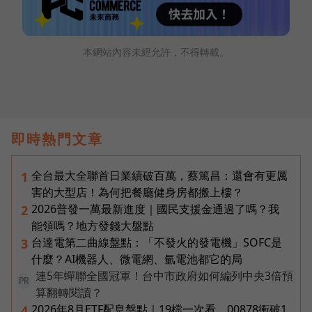
本網站內容未經允許，不得轉載。
即時熱門文章
全台最大全聯首日業績破百萬，蔡篤昌：還會有更厲
1
害的大型店！為何把餐廳健身房都搬上樓？
2026普發一萬最新進度｜國民支援金通過了嗎？我
2
能領嗎？地方發錢大盤點
台達電第二曲線盤點：「不發火的發電機」SOFC是
3
什麼？AI機器人、微電網、氫電池都它的局
連5年蟬聯全國冠軍！台中市政府如何編列中央3倍預
PR
算翻轉閱讀？
2026年8月ETF配息盤點｜19檔一次看，00878衝破1
4