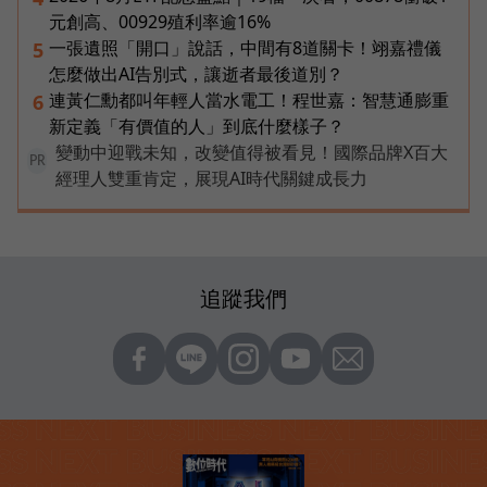
元創高、00929殖利率逾16%
一張遺照「開口」說話，中間有8道關卡！翊嘉禮儀
5
怎麼做出AI告別式，讓逝者最後道別？
連黃仁勳都叫年輕人當水電工！程世嘉：智慧通膨重
6
新定義「有價值的人」到底什麼樣子？
變動中迎戰未知，改變值得被看見！國際品牌X百大
PR
經理人雙重肯定，展現AI時代關鍵成長力
追蹤我們