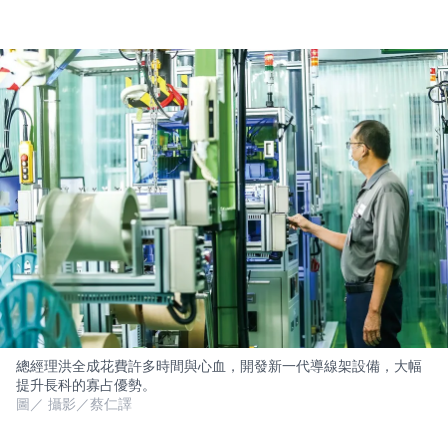
總經理洪全成花費許多時間與心血，開發新一代導線架設備，大幅
提升長科的寡占優勢。
圖／ 攝影／蔡仁譯