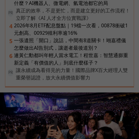
什麼？AI機器人、微電網、氫電池都它的局
真正的效率，不是更忙，而是建立更好的工作流程！
PR
立即了解《AI 人才全方位實戰課》
2026年8月ETF配息盤點｜19檔一次看，00878衝破1
4
元創高、00929殖利率逾16%
一張遺照「開口」說話，中間有8道關卡！翊嘉禮儀
5
怎麼做出AI告別式，讓逝者最後道別？
連黃仁勳都叫年輕人當水電工！程世嘉：智慧通膨重
6
新定義「有價值的人」到底什麼樣子？
讓永續成為看得見的力量！國際品牌X百大經理人雙
PR
重榮譽認證，放大永續價值影響力