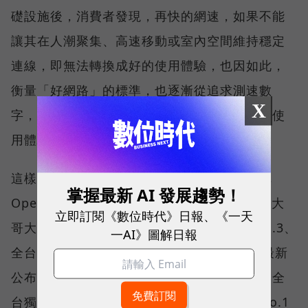
礎設施後，消費者發現，再快的網速，如果不能
讓其在人潮聚集、高速移動或室內空間維持穩定
連線，即無法轉換成好的使用體驗，也因如此，
衡量「好網路」的標準，也逐漸從追求測速數
X
字，轉向任何時間、任何地點都能穩定連線的使
用體驗。
這樣的轉變，也反映在國際權威網路分析機構
掌握最新 AI 發展趨勢！
Opensignal 公布的評比結果。今年初，台灣大
立即訂閱《數位時代》日報、《一天
哥大不僅率先奪下「 4G／5G 在線率全球 No.3、
一AI》圖解日報
全台 No.1 」國際級榮譽，在 Opensignal 最新
公布的台灣行動網路體驗報告中，更一舉斬獲全
台獨有的「可靠性體驗」與「品質一致性」No.1