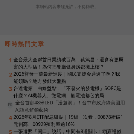
本網站內容未經允許，不得轉載。
即時熱門文章
全台最大全聯首日業績破百萬，蔡篤昌：還會有更厲
1
害的大型店！為何把餐廳健身房都搬上樓？
2026普發一萬最新進度｜國民支援金通過了嗎？我
2
能領嗎？地方發錢大盤點
台達電第二曲線盤點：「不發火的發電機」SOFC是
3
什麼？AI機器人、微電網、氫電池都它的局
全台首創48米LED「漫遊洞」！台中市政府綠美圖用
PR
AI語意解鎖藝術
2026年8月ETF配息盤點｜19檔一次看，00878衝破1
4
元創高、00929殖利率逾16%
一張遺照「開口」說話，中間有8道關卡！翊嘉禮儀
5