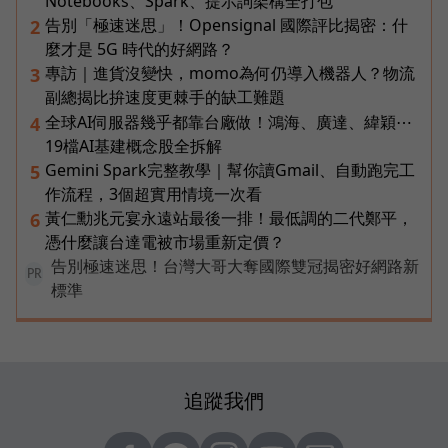
Notebooks、Spark、提示詞架構全打包
告別「極速迷思」！Opensignal 國際評比揭密：什
2
麼才是 5G 時代的好網路？
專訪｜進貨沒變快，momo為何仍導入機器人？物流
3
副總揭比拚速度更棘手的缺工難題
全球AI伺服器幾乎都靠台廠做！鴻海、廣達、緯穎⋯
4
19檔AI基建概念股全拆解
Gemini Spark完整教學｜幫你讀Gmail、自動跑完工
5
作流程，3個超實用情境一次看
黃仁勳兆元宴永遠站最後一排！最低調的二代鄭平，
6
憑什麼讓台達電被市場重新定價？
告別極速迷思！台灣大哥大奪國際雙冠揭密好網路新
PR
標準
追蹤我們