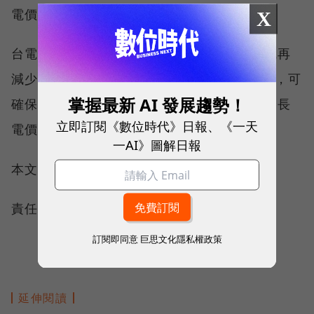
電價將先調降，以維持全年平均電價不變。
X
台電預估，此措施搭配需量反應可使尖峰用電再
減少 50 萬瓩，相當於台中一部機組的發電量，可
掌握最新 AI 發展趨勢！
確保尖峰供電穩定，也為加強輔導用戶，將延長
立即訂閱《數位時代》日報、《一天
電價時間帶調整試辦至今年 12 月。
一AI》圖解日報
本文授權轉載自：
鉅亨網
責任編輯：錢玉紘
訂閱即同意
巨思文化隱私權政策
延伸閱讀