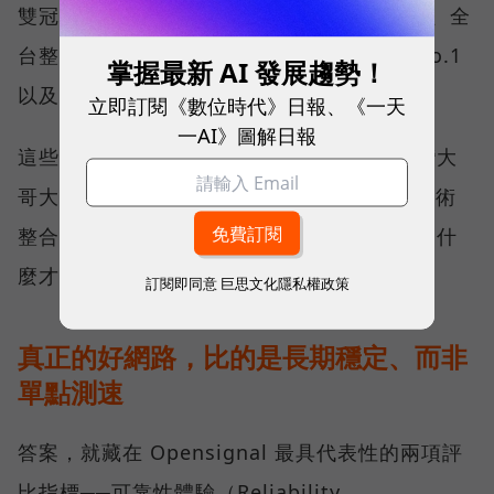
雙冠王，同時，包辦全台整體影音體驗 No.1、全
台整體語音體驗 No.1、全台 5G 語音體驗 No.1
掌握最新 AI 發展趨勢！
以及全台網路在線率 No.1 多項榮譽。
立即訂閱《數位時代》日報、《一天
一AI》圖解日報
這些獎項反映的不只是網路順暢，更代表台灣大
哥大長期投入頻譜布局、基地台建設與 5G 技術
整合所累積的成果，也讓外界重新思考：究竟什
麼才是真正的好網路？
訂閱即同意
巨思文化隱私權政策
真正的好網路，比的是長期穩定、而非
單點測速
答案，就藏在 Opensignal 最具代表性的兩項評
比指標──可靠性體驗（Reliability