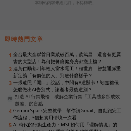
本網站內容未經允許，不得轉載。
即時熱門文章
全台最大全聯首日業績破百萬，蔡篤昌：還會有更厲
1
害的大型店！為何把餐廳健身房都搬上樓？
連黃仁勳都叫年輕人當水電工！程世嘉：智慧通膨重
2
新定義「有價值的人」到底什麼樣子？
一張遺照「開口」說話，中間有8道關卡！翊嘉禮儀
3
怎麼做出AI告別式，讓逝者最後道別？
打造 AI 行銷飛輪！破解企業行銷「工具越多卻成效
PR
越差」的盲點
Gemini Spark完整教學｜幫你讀Gmail、自動跑完工
4
作流程，3個超實用情境一次看
AI 時代的行動生產力：MSI 如何用「理解情境」的
5