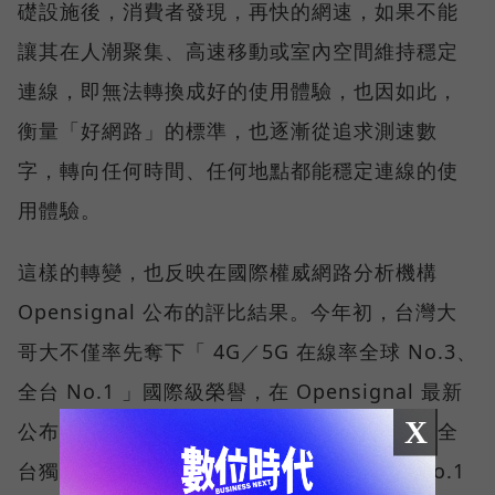
礎設施後，消費者發現，再快的網速，如果不能
讓其在人潮聚集、高速移動或室內空間維持穩定
連線，即無法轉換成好的使用體驗，也因如此，
衡量「好網路」的標準，也逐漸從追求測速數
字，轉向任何時間、任何地點都能穩定連線的使
用體驗。
這樣的轉變，也反映在國際權威網路分析機構
Opensignal 公布的評比結果。今年初，台灣大
哥大不僅率先奪下「 4G／5G 在線率全球 No.3、
全台 No.1 」國際級榮譽，在 Opensignal 最新
X
公布的台灣行動網路體驗報告中，更一舉斬獲全
台獨有的「可靠性體驗」與「品質一致性」No.1