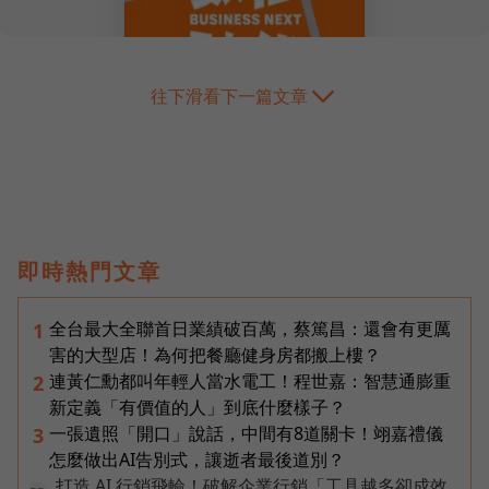
往下滑看下一篇文章
即時熱門文章
全台最大全聯首日業績破百萬，蔡篤昌：還會有更厲
1
害的大型店！為何把餐廳健身房都搬上樓？
連黃仁勳都叫年輕人當水電工！程世嘉：智慧通膨重
2
新定義「有價值的人」到底什麼樣子？
一張遺照「開口」說話，中間有8道關卡！翊嘉禮儀
3
怎麼做出AI告別式，讓逝者最後道別？
打造 AI 行銷飛輪！破解企業行銷「工具越多卻成效