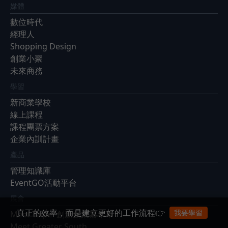
媒體
數位時代
經理人
Shopping Design
創業小聚
未來商務
學習
新商業學校
線上課程
課程團票方案
企業內訓計畫
產品
管理知識庫
EventGO活動平台
展會
真正的效率，而是建立更好的工作流程👉
我要學習
Meet Taipei 創新創業嘉年華
Meet Greater South