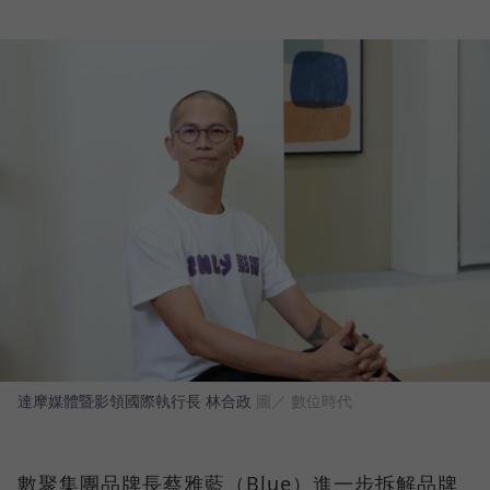
達摩媒體暨影領國際執行長 林合政
圖／ 數位時代
數聚集團品牌長蔡雅藍（Blue）進一步拆解品牌