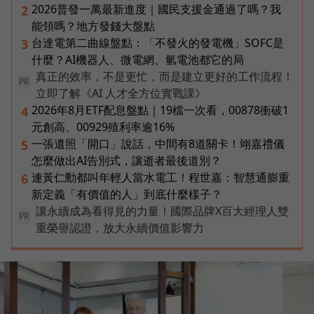
2026普發一萬最新進度｜國民支援金通過了嗎？我
2
能領嗎？地方發錢大盤點
台達電第二曲線盤點：「不發火的發電機」SOFC是
3
什麼？AI機器人、微電網、氫電池都它的局
真正的效率，不是更忙，而是建立更好的工作流程！
PR
立即了解《AI 人才全方位實戰課》
2026年8月ETF配息盤點｜19檔一次看，00878衝破1
4
元創高、00929殖利率逾16%
一張遺照「開口」說話，中間有8道關卡！翊嘉禮儀
5
怎麼做出AI告別式，讓逝者最後道別？
連黃仁勳都叫年輕人當水電工！程世嘉：智慧通膨重
6
新定義「有價值的人」到底什麼樣子？
讓永續成為看得見的力量！國際品牌X百大經理人雙
PR
重榮譽認證，放大永續價值影響力