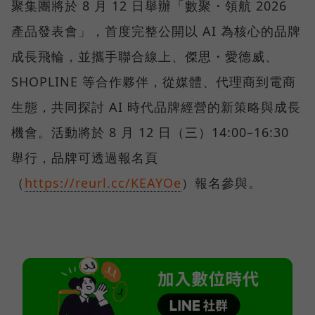
聚集團將於 8 月 12 日舉辦「數聚・領航 2026
產品發表會」，首度完整公開以 AI 為核心的品牌
成長飛輪，並攜手聯合線上、傑思・愛德威、
SHOPLINE 等合作夥伴，從媒體、代理商到電商
生態，共同探討 AI 時代品牌經營的新策略與成長
機會。活動將於 8 月 12 日（三）14:00–16:30
舉行，品牌可透過報名頁
（
https://reurl.cc/KEAYOe
）報名參與。