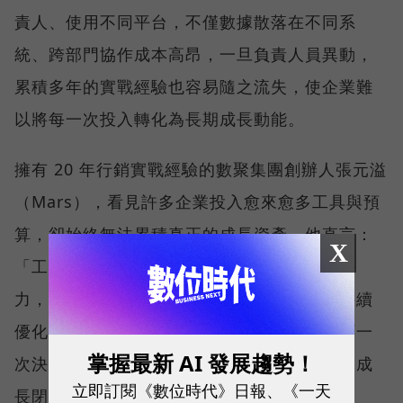
責人、使用不同平台，不僅數據散落在不同系
統、跨部門協作成本高昂，一旦負責人員異動，
累積多年的實戰經驗也容易隨之流失，使企業難
以將每一次投入轉化為長期成長動能。
擁有 20 年行銷實戰經驗的數聚集團創辦人張元溢
（Mars），看見許多企業投入愈來愈多工具與預
算，卻始終無法累積真正的成長資產。他直言：
X
「工具越多，不表示結果越好。」真正的競爭
力，在於建立一套能整合數據、沉澱經驗並持續
優化的成長機制，讓每一次行銷投入都成為下一
掌握最新 AI 發展趨勢！
次決策的養分，形成能不斷學習、自我進化的成
立即訂閱《數位時代》日報、《一天
長閉環。