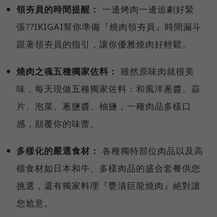
領夯員的時間提醒：
一邊烤肉一邊追劇好緊
張??IKIGAI幫你準備『燒肉領夯員』時間漏斗
跟著領夯員的指引，讓你優雅燒肉好輕鬆。
燒肉之魂五種獨家佐料：
雖然原味肉就很美
味，每天現做五種獨家佐料：和風洋蔥醬、蒜
片、泡菜、蔥鹽醬、柚鹽，一種肉品多樣口
感，顛覆你的味蕾。
多樣化的嚴選食材：
各種獨特部位肉品以及高
檔食材如日本和牛、多樣肉品的盛合套餐供您
挑選，還有獨家料理『甕漬巨龍燒肉』絕對讓
您尬意。