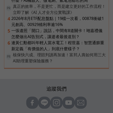
什麼？AI機器人、微電網、氫電池都它的局
真正的效率，不是更忙，而是建立更好的工作流程！
PR
立即了解《AI 人才全方位實戰課》
2026年8月ETF配息盤點｜19檔一次看，00878衝破1
4
元創高、00929殖利率逾16%
一張遺照「開口」說話，中間有8道關卡！翊嘉禮儀
5
怎麼做出AI告別式，讓逝者最後道別？
連黃仁勳都叫年輕人當水電工！程世嘉：智慧通膨重
6
新定義「有價值的人」到底什麼樣子？
核保快六成、理賠判讀再加速！富邦人壽如何用三大
PR
AI助理重塑保險服務？
追蹤我們