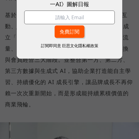
一AI》圖解日報
基於這樣的理念，他整合旗下 Reddoor 紅門互
動、Justar 數聚國際與 INLY 影領三大品牌，成
立「數聚集團」，並提出全台首創的「聲量、流
訂閱即同意
巨思文化隱私權政策
量、存量」行銷飛輪，串聯品牌曝光、流量轉換
與會員經營三大階段。並整合第一方、第二方、
第三方數據與生成式 AI，協助企業打造能自主學
習、持續優化的 AI 成長引擎，讓品牌成長不再仰
賴一次次重新開始，而是形成能持續累積價值的
商業飛輪。