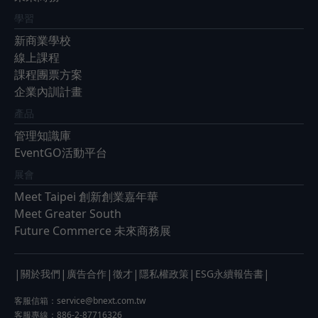
學習
新商業學校
線上課程
課程團票方案
企業內訓計畫
產品
管理知識庫
EventGO活動平台
展會
Meet Taipei 創新創業嘉年華
Meet Greater South
Future Commerce 未來商務展
|
|
|
|
|
|
關於我們
廣告合作
徵才
隱私權政策
ESG永續報告書
客服信箱：
service@bnext.com.tw
客服專線：886-2-87716326