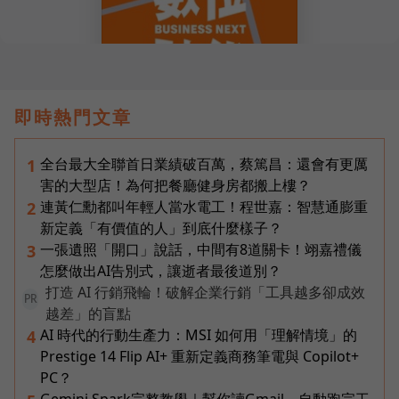
即時熱門文章
全台最大全聯首日業績破百萬，蔡篤昌：還會有更厲
1
害的大型店！為何把餐廳健身房都搬上樓？
連黃仁勳都叫年輕人當水電工！程世嘉：智慧通膨重
2
新定義「有價值的人」到底什麼樣子？
一張遺照「開口」說話，中間有8道關卡！翊嘉禮儀
3
怎麼做出AI告別式，讓逝者最後道別？
打造 AI 行銷飛輪！破解企業行銷「工具越多卻成效
PR
越差」的盲點
AI 時代的行動生產力：MSI 如何用「理解情境」的
4
Prestige 14 Flip AI+ 重新定義商務筆電與 Copilot+
PC？