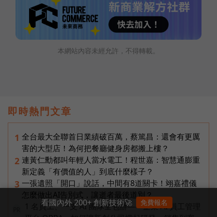
本網站內容未經允許，不得轉載。
即時熱門文章
全台最大全聯首日業績破百萬，蔡篤昌：還會有更厲
1
害的大型店！為何把餐廳健身房都搬上樓？
連黃仁勳都叫年輕人當水電工！程世嘉：智慧通膨重
2
新定義「有價值的人」到底什麼樣子？
一張遺照「開口」說話，中間有8道關卡！翊嘉禮儀
3
怎麼做出AI告別式，讓逝者最後道別？
看國內外 200+ 創新技術🚀
免費報名
1 名員工、一支 AI 團隊全包辦——企業 AI 員工管理
PR