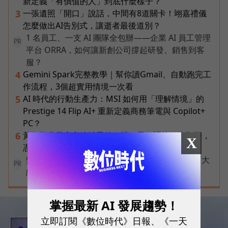
新定義「有價值的人」到底什麼樣子？
一張遺照「開口」說話，中間有8道關卡！翊嘉禮儀
3
怎麼做出AI告別式，讓逝者最後道別？
1 名員工、一支 AI 團隊全包辦——企業 AI 員工管理
PR
平台 ORRA，如何讓新創公司撐起研發、銷售到客
服？
Gemini Spark完整教學｜幫你讀Gmail、自動跑完工
4
作流程，3個超實用情境一次看
AI 時代的行動生產力：MSI 如何用「理解情境」的
5
Prestige 14 Flip AI+ 重新定義商務筆電與 Copilot+
PC？
黃仁勳兆元宴永遠站最後一排！最低調的二代鄭平，
6
X
憑什麼讓台達電被市場重新定價？
變動中迎戰未知，改變值得被看見！國際品牌X百大
PR
經理人雙重肯定，展現AI時代關鍵成長力
掌握最新 AI 發展趨勢！
立即訂閱《數位時代》日報、《一天