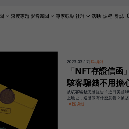
聞
深度專題
影音新聞
專家觀點
社群
活動
課程
雜誌
2023.03.17
|
區塊鏈
「NFT存證信函
駭客騙錢不用擔
被駭客騙錢怎麼提告？近日美國聯
上地址，這麼做有什麼意義？被盜
＃區塊鏈