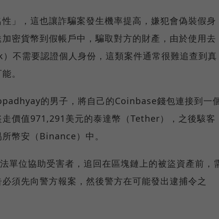
名性」，這也讓詐騙案發生機率提高，嫌犯會偽裝假身
送加密貨幣到假帳戶中，騙取對方的財產，由於使用去
ask）不需要認證個人身份，這類案件通常很難追查到真
可能。
dyopadhyay的男子，將自己的Coinbase錢包連接到一
值971,291美元的泰達幣（Tether），之後駭客
幣安（Binance）中。
，在執法單位協助受害者，追回在區塊鏈上的被盜資產前，
告必須先向警方報案，然後警方在可能發出逮捕令之