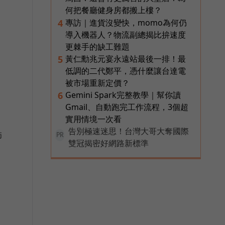
何把餐廳健身房都搬上樓？
專訪｜進貨沒變快，momo為何仍
4
導入機器人？物流副總揭比拚速度
更棘手的缺工難題
黃仁勳兆元宴永遠站最後一排！最
5
低調的二代鄭平，憑什麼讓台達電
被市場重新定價？
Gemini Spark完整教學｜幫你讀
6
Gmail、自動跑完工作流程，3個超
實用情境一次看
告別極速迷思！台灣大哥大奪國際
師
PR
雙冠揭密好網路新標準
，