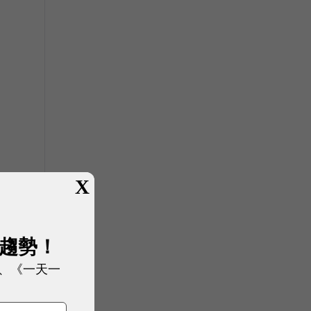
X
展趨勢！
、《一天一