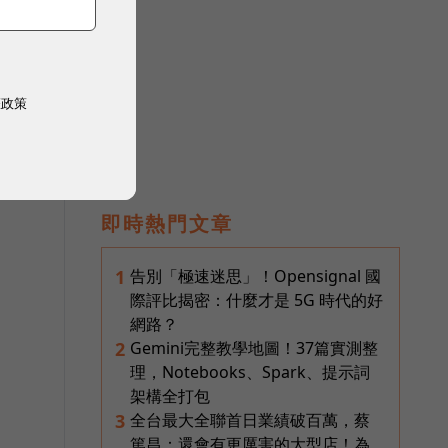
權政策
合
即時熱門文章
告別「極速迷思」！Opensignal 國
1
際評比揭密：什麼才是 5G 時代的好
網路？
Gemini完整教學地圖！37篇實測整
2
理，Notebooks、Spark、提示詞
架構全打包
全台最大全聯首日業績破百萬，蔡
3
篤昌：還會有更厲害的大型店！為