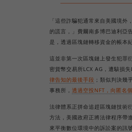
「這些詐騙犯通常來自美國境外
的謊言，」費爾南多博巴迪利亞告訴
是，透過區塊鏈轉移資金的帳本紀
這並非第一次區塊鏈上發生犯罪衍
密貨幣交易所LCX AG，遭駭損
律告知的最後手段
；類似判決幾
事務所，
透過空投NFT，向匿名
法律體系正拼命追趕區塊鏈技術衍
方法，美國政府正將法律程序帶進
來平衡數位環境中的訴訟案的訊