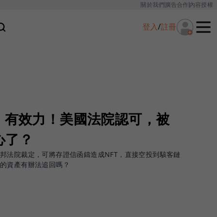
關於我們
廣告合作
內容授權
登入
/
註冊
」有效力！美國法院認可，被
心了？
邦法院裁定，可將存證信函鑄造成NFT，直接空投到駭客鏈
的資產有辦法追回嗎？