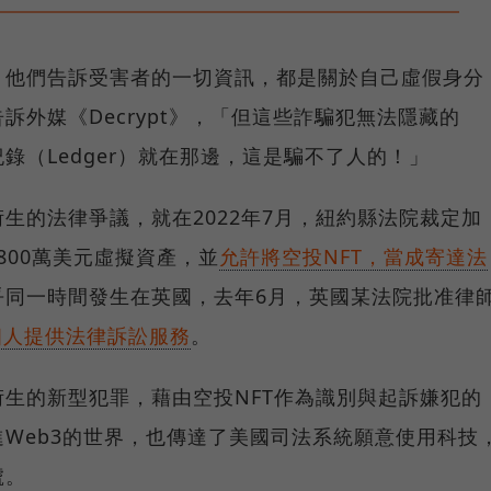
，他們告訴受害者的一切資訊，都是關於自己虛假身分
外媒《Decrypt》，「但這些詐騙犯無法隱藏的
錄（Ledger）就在那邊，這是騙不了人的！」
生的法律爭議，就在2022年7月，紐約縣法院裁定加
失800萬美元虛擬資產，並
允許將空投NFT，當成寄達法
乎同一時間發生在英國，去年6月，英國某法院批准律
個人提供法律訴訟服務
。
生的新型犯罪，藉由空投NFT作為識別與起訴嫌犯的
Web3的世界，也傳達了美國司法系統願意使用科技
號。