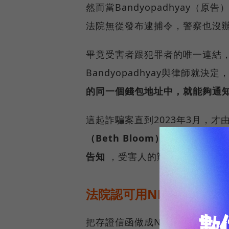
然而當Bandyopadhyay
法院無從發布逮捕令，警察也沒
畢竟受害者跟犯罪者的唯一連結
Bandyopadhyay與律師就決定
的同一個錢包地址中，就能夠通
這起詐騙案直到2023年3月，
（Beth Bloom）首度在聯
告知
，受害人的辯護律師將可對
法院認可用NFT提起訴訟
把存證信函做成NFT空投給犯罪