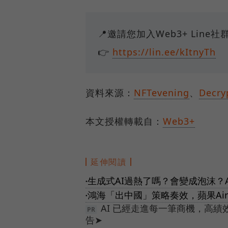
📍邀請您加入Web3+ Lin
👉
https://lin.ee/kItnyTh
資料來源：
NFTevening
、
Decry
本文授權轉載自：
Web3+
延伸閱讀
生成式AI過熱了嗎？會變成泡沫？A
●
鴻海「出中國」策略奏效，蘋果Ai
●
AI 已經走進每一筆商機，高
告➤