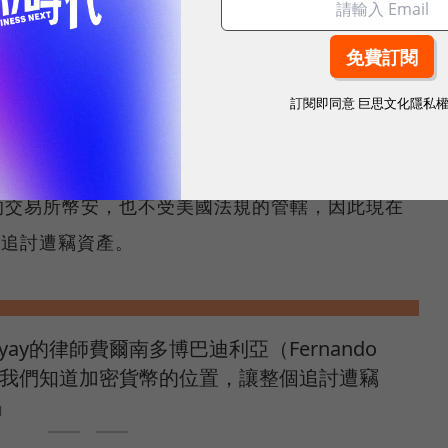
sender）和接收方（receiver）的公開地址，但
、身在何處，因此空投NFT來發法律告知，儘管可以
訂閱即同意
巨思文化隱私
誰打開的。
DT），是由香港Tether有限公司發行，與美國當局
的交易所幣安，也不受美國法規的管轄，因此現在
否能追討遭竊資產。
dyay的律師費爾南多博巴迪利亞（Fernando
示，「我們知道加密貨幣的位置，讓整個追討遭竊
」