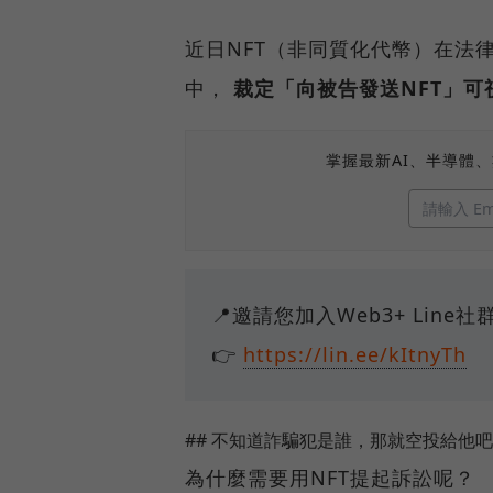
近日NFT（非同質化代幣）在法
中，
裁定「向被告發送NFT」
掌握最新AI、半導體
📍邀請您加入Web3+ Lin
👉
https://lin.ee/kItnyTh
## 不知道詐騙犯是誰，那就空投給他
為什麼需要用NFT提起訴訟呢？