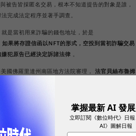
（原告）與被告皆採匿名交易，根本不知道提告的對象是誰，
辦法完成法定程序並著手調查。
，就是當初用來詐騙的錢包地址，於是
，
如果將存證信函以NFT的形式，空投到當初詐騙交易
知嫌犯原告已經決定訴諸法律
。
才由美國佛羅里達州南區地方法院審理，
法官貝絲布魯姆
邦法院裁定，空投NFT到嫌犯的個人錢包，可視為送達法律
匿名駭客提起訴訟。
掌握最新 AI 發
，能解決所有問題嗎？
立即訂閱《數位時代》日報
AI》圖解日報
者，就能解決所有問題嗎？