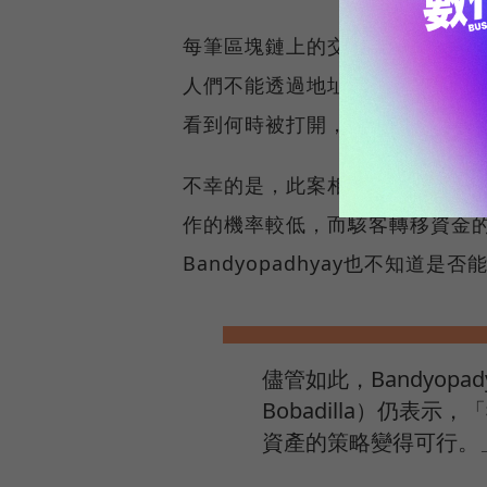
每筆區塊鏈上的交易，都包含發送方（
人們不能透過地址得知擁有者是誰
看到何時被打開，但無法得知是
不幸的是，此案相關的泰達幣（US
作的機率較低，而駭客轉移資金
Bandyopadhyay也不知道是
儘管如此，Bandyopa
Bobadilla）仍表
資產的策略變得可行。