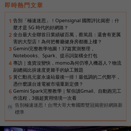
即時熱門文章
告別「極速迷思」！Opensignal 國際評比揭密：什
1
麼才是 5G 時代的好網路？
全台最大全聯首日業績破百萬，蔡篤昌：還會有更厲
2
害的大型店！為何把餐廳健身房都搬上樓？
Gemini完整教學地圖！37篇實測整理，
3
Notebooks、Spark、提示詞架構全打包
專訪｜進貨沒變快，momo為何仍導入機器人？物流
4
副總揭比拚速度更棘手的缺工難題
黃仁勳兆元宴永遠站最後一排！最低調的二代鄭平，
5
憑什麼讓台達電被市場重新定價？
Gemini Spark完整教學｜幫你讀Gmail、自動跑完工
6
作流程，3個超實用情境一次看
告別極速迷思！台灣大哥大奪國際雙冠揭密好網路新
PR
標準