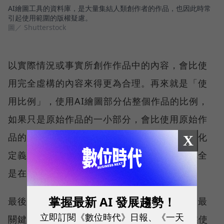
AI繪圖工具的資料庫，是大量集結人類創作者的作品，也因此時常
引起使用範圍的版權疑慮。
圖／ Shutterstock
以實際情況或事實所創作作品中的內容，會比使
用完全虛構的內容來得更為合理。再來就是「使
用比例」，使用AI繪圖部分佔整個作品的比例，
如果只是原始作品的一小部分，會比使用原始作
品的一大部分來得更為合理，但至於要如何量化
X
定義「一小部分」和「一大部分」，目前也完全
是在灰色地帶了。
掌握最新 AI 發展趨勢！
最後一個關於「合理使用或公平原則」可能是最
立即訂閱《數位時代》日報、《一天
關鍵的，尤其如果該AI繪圖創作被應用在商業使