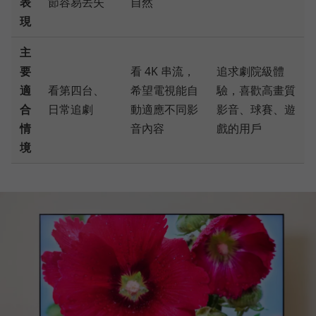
表
節容易丟失
自然
現
主
要
看 4K 串流，
追求劇院級體
適
看第四台、
希望電視能自
驗，喜歡高畫質
合
日常追劇
動適應不同影
影音、球賽、遊
情
音內容
戲的用戶
境