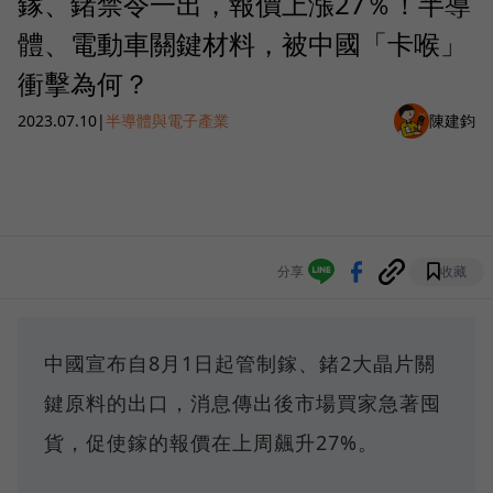
鎵、鍺禁令一出，報價上漲27％！半導
體、電動車關鍵材料，被中國「卡喉」
衝擊為何？
2023.07.10
|
半導體與電子產業
陳建鈞
分享
收藏
中國宣布自8月1日起管制鎵、鍺2大晶片關
鍵原料的出口，消息傳出後市場買家急著囤
貨，促使鎵的報價在上周飆升27%。