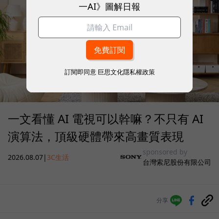
一AI》圖解日報
訂閱即同意
巨思文化隱私權政策
一文看懂 AI 電視可以幹嘛？不只有 AI
演算法，頂級硬體帶來高畫質表現
sponsored by
2026.08.07
|
3C生活
台灣索尼股份有限公司
分享