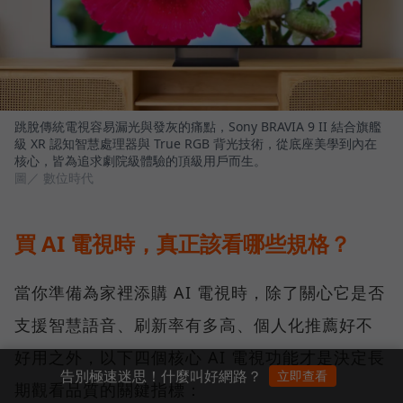
跳脫傳統電視容易漏光與發灰的痛點，Sony BRAVIA 9 II 結合旗艦
級 XR 認知智慧處理器與 True RGB 背光技術，從底座美學到內在
核心，皆為追求劇院級體驗的頂級用戶而生。
圖／ 數位時代
買 AI 電視時，真正該看哪些規格？
當你準備為家裡添購 AI 電視時，除了關心它是否
支援智慧語音、刷新率有多高、個人化推薦好不
好用之外，以下四個核心 AI 電視功能才是決定長
告別極速迷思！什麼叫好網路？
立即查看
期觀看品質的關鍵指標：