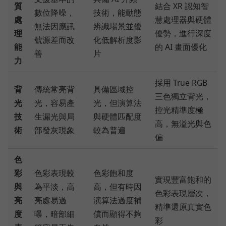
質
結合 XR 認知智
數位降噪，
技術，能動態
處
慧處理器與硬體
無法因應訊
辨識場景並優
理
優勢，進行深度
號源差而改
化低解析度影
能
的 AI 畫面優化
善
片
力
採用 True RGB
背
傳統常亮背
具備區域控
三色獨立背光，
光
光，容易產
光，但演算法
控光精準度極
技
生漏光與局
與硬體匹配度
高，無溢光與色
術
部發灰現象
較為普遍
偏
色
彩
色彩表現較
色彩飽和度
實現豐富飽和的
與
為平淡，高
高，但有時因
色彩表現層次，
亮
亮處易過
演算法過度補
精準還原真實色
度
曝，暗部細
償而顯得不夠
彩