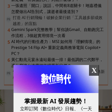
一張遺照「開口」說話，中間有8道關卡！翊嘉禮儀
3
怎麼做出AI告別式，讓逝者最後道別？
打造 AI 行銷飛輪！破解企業行銷「工具越多卻成效
PR
越差」的盲點
Gemini Spark完整教學｜幫你讀Gmail、自動跑完工
4
作流程，3個超實用情境一次看
AI 時代的行動生產力：MSI 如何用「理解情境」的
5
Prestige 14 Flip AI+ 重新定義商務筆電與 Copilot+
PC？
黃仁勳兆元宴永遠站最後一排！最低調的二代鄭平，
6
憑什麼讓台達電被市場重新定價？
X
告別極速迷思！台灣大哥大奪國際雙冠揭密好網路新
PR
標準
掌握最新 AI 發展趨勢！
立即訂閱《數位時代》日報、《一天