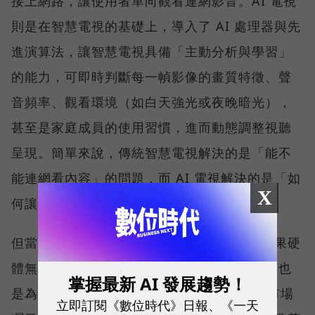
接上網路，讓使用者單向觀看連網影音。AI 電視
則是在智慧電視的基礎上，導入了 AI 處理器與先
進演算法，讓智慧電視具備「主動分析與學習」
的能力，可即時判斷每一幀影像的畫質特徵、聲
音頻率、觀看環境（如白天強光或夜晚暗光），
甚至是家庭成員的使用習慣，進而動態調整視聽
呈現。簡單來說，傳統智慧電視解決的是「能不
能連網看內容」的問題，而 AI 電視解決的是「如
X
何讓內容呈現得最好」的體驗問題。
但當 AI 演算法分析出最佳的畫面設定後，如果硬
體無法精準跟上，優化效果就會大打折扣。這也
掌握最新 AI 發展趨勢！
是為什麼高階顯示技術 True RGB 開始受到市場
立即訂閱《數位時代》日報、《一天