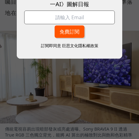
矚目，確保 AI 算出的極致色彩與對比，能精準落
一AI》圖解日報
地在觀眾眼前。
訂閱即同意
巨思文化隱私權政策
傳統電視容易出現暗部發灰或亮處過曝。Sony BRAVIA 9 II 透過
True RGB 三色獨立背光，能將 AI 算出的極致對比與飽和色彩精準