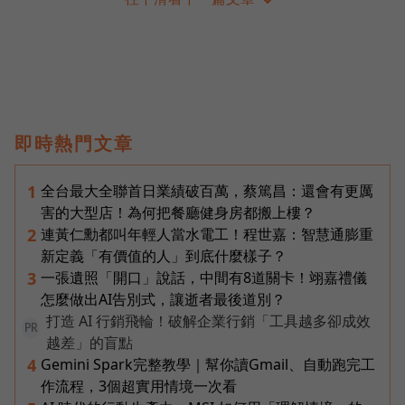
即時熱門文章
全台最大全聯首日業績破百萬，蔡篤昌：還會有更厲
1
害的大型店！為何把餐廳健身房都搬上樓？
連黃仁勳都叫年輕人當水電工！程世嘉：智慧通膨重
2
新定義「有價值的人」到底什麼樣子？
一張遺照「開口」說話，中間有8道關卡！翊嘉禮儀
3
怎麼做出AI告別式，讓逝者最後道別？
打造 AI 行銷飛輪！破解企業行銷「工具越多卻成效
PR
越差」的盲點
Gemini Spark完整教學｜幫你讀Gmail、自動跑完工
4
作流程，3個超實用情境一次看