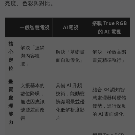
亮度、色彩與對比。
搭載 True RGB
一般智慧電視
AI電視
的 AI 電視
核
解決「連網
心
解決「基礎畫
解決「極致高階
與內容獲
定
面自動優化」
畫質精準執行」
取」
位
畫
支援基本的
具備 AI 升頻
質
結合 XR 認知智
數位降噪，
技術，能動態
處
慧處理器與硬體
無法因應訊
辨識場景並優
理
優勢，進行深度
號源差而改
化低解析度影
能
的 AI 畫面優化
善
片
力