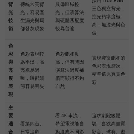
採用 True RGB
背
傳統常亮背
具備區域控
三色獨立背光，
光
光，容易產
光，但演算法
控光精準度極
技
生漏光與局
與硬體匹配度
高，無溢光與色
術
部發灰現象
較為普遍
偏
色
彩
色彩表現較
色彩飽和度
實現豐富飽和的
與
為平淡，高
高，但有時因
色彩表現層次，
亮
亮處易過
演算法過度補
精準還原真實色
度
曝，暗部細
償而顯得不夠
彩
表
節容易丟失
自然
現
主
要
看 4K 串流，
追求劇院級體
適
看第四台、
希望電視能自
驗，喜歡高畫質
合
日常追劇
動適應不同影
影音、球賽、遊