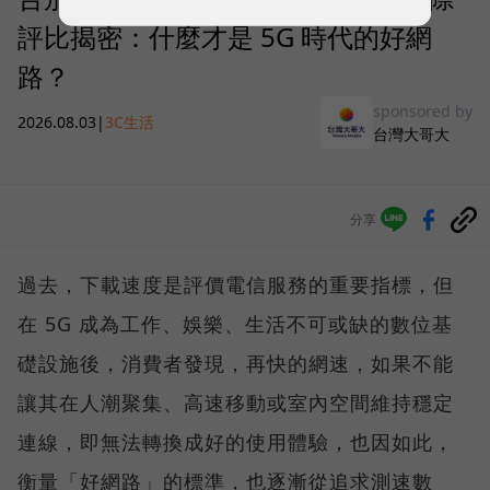
評比揭密：什麼才是 5G 時代的好網
路？
sponsored by
2026.08.03
|
3C生活
台灣大哥大
分享
過去，下載速度是評價電信服務的重要指標，但
在 5G 成為工作、娛樂、生活不可或缺的數位基
礎設施後，消費者發現，再快的網速，如果不能
讓其在人潮聚集、高速移動或室內空間維持穩定
連線，即無法轉換成好的使用體驗，也因如此，
衡量「好網路」的標準，也逐漸從追求測速數