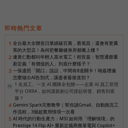
即時熱門文章
全台最大全聯首日業績破百萬，蔡篤昌：還會有更厲
1
害的大型店！為何把餐廳健身房都搬上樓？
連黃仁勳都叫年輕人當水電工！程世嘉：智慧通膨重
2
新定義「有價值的人」到底什麼樣子？
一張遺照「開口」說話，中間有8道關卡！翊嘉禮儀
3
怎麼做出AI告別式，讓逝者最後道別？
1 名員工、一支 AI 團隊全包辦——企業 AI 員工管理
PR
平台 ORRA，如何讓新創公司撐起研發、銷售到客
服？
Gemini Spark完整教學｜幫你讀Gmail、自動跑完工
4
作流程，3個超實用情境一次看
AI 時代的行動生產力：MSI 如何用「理解情境」的
5
Prestige 14 Flip AI+ 重新定義商務筆電與 Copilot+