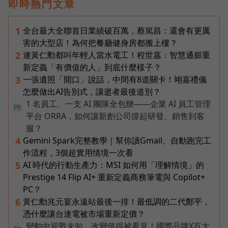
即時熱門文章
全台最大全聯首日業績破百萬，蔡篤昌：還會有更厲
1
害的大型店！為何把餐廳健身房都搬上樓？
連黃仁勳都叫年輕人當水電工！程世嘉：智慧通膨重
2
新定義「有價值的人」到底什麼樣子？
一張遺照「開口」說話，中間有8道關卡！翊嘉禮儀
3
怎麼做出AI告別式，讓逝者最後道別？
1 名員工、一支 AI 團隊全包辦——企業 AI 員工管理
PR
平台 ORRA，如何讓新創公司撐起研發、銷售到客
服？
Gemini Spark完整教學｜幫你讀Gmail、自動跑完工
4
作流程，3個超實用情境一次看
AI 時代的行動生產力：MSI 如何用「理解情境」的
5
Prestige 14 Flip AI+ 重新定義商務筆電與 Copilot+
PC？
黃仁勳兆元宴永遠站最後一排！最低調的二代鄭平，
6
憑什麼讓台達電被市場重新定價？
變動中迎戰未知，改變值得被看見！國際品牌X百大