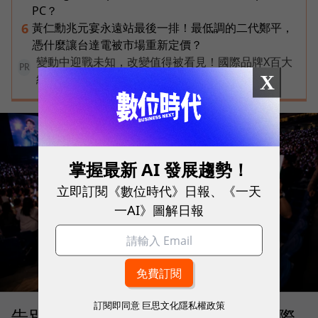
PC？
黃仁勳兆元宴永遠站最後一排！最低調的二代鄭平，
6
憑什麼讓台達電被市場重新定價？
變動中迎戰未知，改變值得被看見！國際品牌X百大
PR
X
經理人雙重肯定，展現AI時代關鍵成長力
掌握最新 AI 發展趨勢！
立即訂閱《數位時代》日報、《一天
一AI》圖解日報
訂閱即同意
巨思文化隱私權政策
告別「極速迷思」！Opensignal 國際