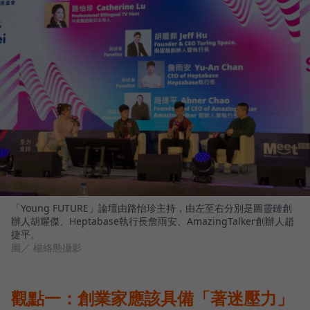
「Young FUTURE」論壇由路怡珍主持，由左至右分別是圖靈鏈創
辦人胡耀傑、Heptabase執行長詹雨安、AmazingTalker創辦人趙
捷平。
圖／ 楊絡懸攝影
觀點一：創業家應該具備「著迷壓力」