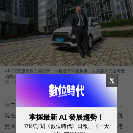
URiDE營運長戴光顯表示，中租沒有車廠包袱，未來能夠完全考量
消費者的需求、喜好購車。
X
圖／ 蔡仁譯攝影
但中租的大舉投入被同業質疑，隨著國旅退燒，
現在投入共享不是時機。戴光顯直球回應：「雖
掌握最新 AI 發展趨勢！
立即訂閱《數位時代》日報、《一天
然國人瘋出國，但我們推出一個新事業，看的是