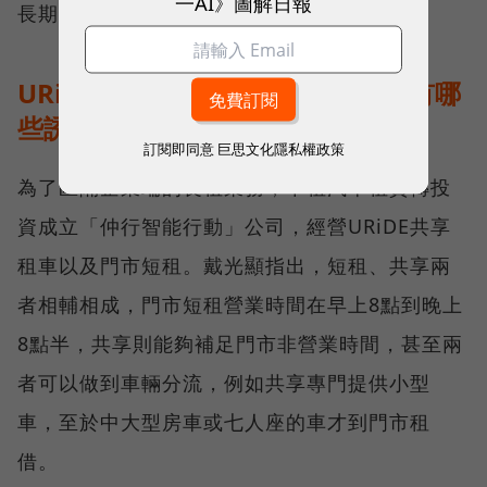
一AI》圖解日報
長期，不是短期。」
URiDE拚「坐二望一」，對消費者有哪
些誘因？
訂閱即同意
巨思文化隱私權政策
為了區隔企業端的長租業務，中租汽車租賃轉投
資成立「仲行智能行動」公司，經營URiDE共享
租車以及門市短租。戴光顯指出，短租、共享兩
者相輔相成，門市短租營業時間在早上8點到晚上
8點半，共享則能夠補足門市非營業時間，甚至兩
者可以做到車輛分流，例如共享專門提供小型
車，至於中大型房車或七人座的車才到門市租
借。