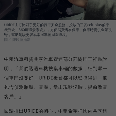
URiDE主打比對手更好的行車安全服務，投放的三菱colt plus的車
機升級「360度環景系統」，方便消費者在停車、倒車時提供全景視
野，幫助駕駛更容易掌握車輛周圍環境。
圖／ 陳映璇攝影
中租汽車租賃共享汽車營運部分部協理王祥懿說
明，「我們透過車機搜集車輛的數據，細到哪一
個車門沒關好，URiDE後台都可以監控得到，還
包含偵測胎壓、電壓，當出現狀況時，提前致電
客戶。」
回歸推出URiDE的初心，中租希望把國內共享租