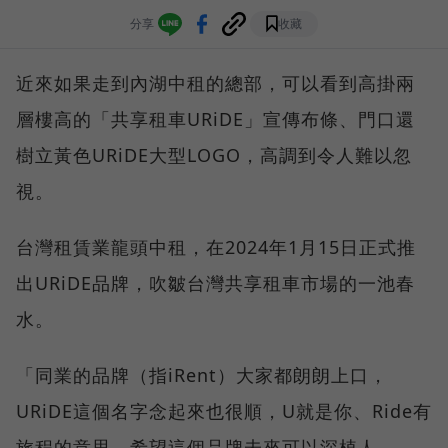
分享
收藏
近來如果走到內湖中租的總部，可以看到高掛兩
層樓高的「共享租車URiDE」宣傳布條、門口還
樹立黃色URiDE大型LOGO，高調到令人難以忽
視。
台灣租賃業龍頭中租，在2024年1月15日正式推
出URiDE品牌，吹皺台灣共享租車市場的一池春
水。
「同業的品牌（指iRent）大家都朗朗上口，
URiDE這個名字念起來也很順，U就是你、Ride有
旅程的意思，希望這個品牌未來可以深植人