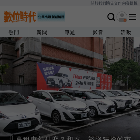
關於我們
廣告合作
內容授權
熱門
新聞
專題
影音
活動
共享租車熱什麼？和泰、裕隆狂搶的市