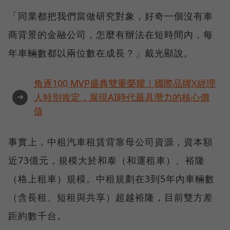
「同業都把我們當做研究對象，好奇一個沒有車
商背景的金融公司，怎麼有辦法在短時間內，每
年車輛數都以兩位數在成長？」戴光顯說。
角逐100 MVP盛典雙重榮耀！國際品牌X經理
➜
人特別肯定，展現AI時代最具潛力的核心價
值
事實上，中租汽車租賃背靠母公司資源，資本額
近73億元，規模大於和泰（和運租車）、裕隆
（格上租車）規模。中租規劃在3到5年內車輛數
（含長租、短租與共享）超越裕隆，目前雙方差
距約數千台。