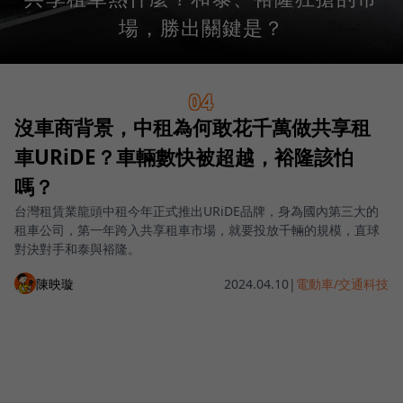
場，勝出關鍵是？
04
沒車商背景，中租為何敢花千萬做共享租
車URiDE？車輛數快被超越，裕隆該怕
嗎？
台灣租賃業龍頭中租今年正式推出URiDE品牌，身為國內第三大的
租車公司，第一年跨入共享租車市場，就要投放千輛的規模，直球
對決對手和泰與裕隆。
陳映璇
2024.04.10
|
電動車/交通科技