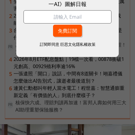
全台最大全聯首日業績破百萬，蔡篤昌：還會有更厲
1
一AI》圖解日報
害的大型店！為何把餐廳健身房都搬上樓？
2026普發一萬最新進度｜國民支援金通過了嗎？我
2
能領嗎？地方發錢大盤點
台達電第二曲線盤點：「不發火的發電機」SOFC是
3
什麼？AI機器人、微電網、氫電池都它的局
真正的效率，不是更忙，而是建立更好的工作流程！
訂閱即同意
巨思文化隱私權政策
PR
立即了解《AI 人才全方位實戰課》
2026年8月ETF配息盤點｜19檔一次看，00878衝破1
4
元創高、00929殖利率逾16%
一張遺照「開口」說話，中間有8道關卡！翊嘉禮儀
5
怎麼做出AI告別式，讓逝者最後道別？
連黃仁勳都叫年輕人當水電工！程世嘉：智慧通膨重
6
新定義「有價值的人」到底什麼樣子？
核保快六成、理賠判讀再加速！富邦人壽如何用三大
PR
AI助理重塑保險服務？