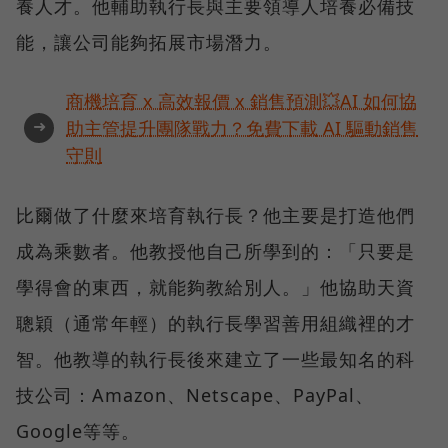
養人才。他輔助執行長與主要領導人培養必備技
能，讓公司能夠拓展市場潛力。
商機培育 x 高效報價 x 銷售預測💥AI 如何協
➜
助主管提升團隊戰力？免費下載 AI 驅動銷售
守則
比爾做了什麼來培育執行長？他主要是打造他們
成為乘數者。他教授他自己所學到的：「只要是
學得會的東西，就能夠教給別人。」他協助天資
聰穎（通常年輕）的執行長學習善用組織裡的才
智。他教導的執行長後來建立了一些最知名的科
技公司：Amazon、Netscape、PayPal、
Google等等。