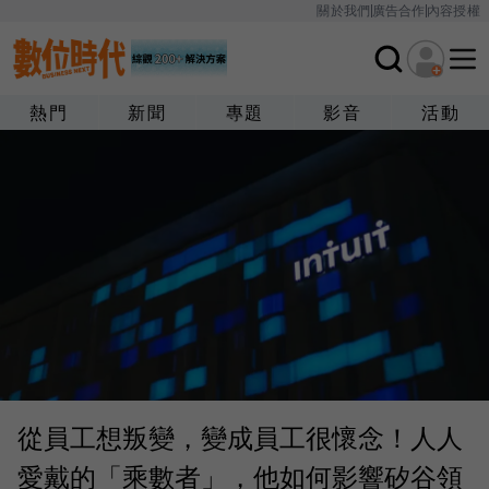
關於我們
廣告合作
內容授權
熱門
新聞
專題
影音
活動
從員工想叛變，變成員工很懷念！人人
愛戴的「乘數者」，他如何影響矽谷領