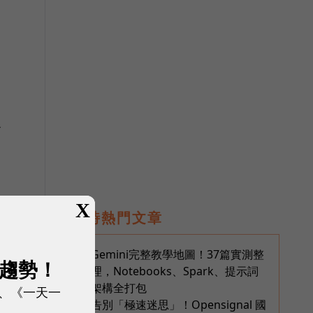
沒
X
即時熱門文章
Gemini完整教學地圖！37篇實測整
1
展趨勢！
理，Notebooks、Spark、提示詞
架構全打包
、《一天一
告別「極速迷思」！Opensignal 國
2