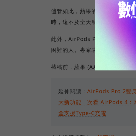
儘管如此，蘋果的 AirPods 
時，遠不及全天配戴者的需求。
此外，AirPods Pro 2 
困難的人。專家表示，任何有「
截稿前，蘋果 (AAPL-US) 周四盤
延伸閱讀：
AirPods Pr
大新功能一次看
AirPods
盒支援Type-C充電