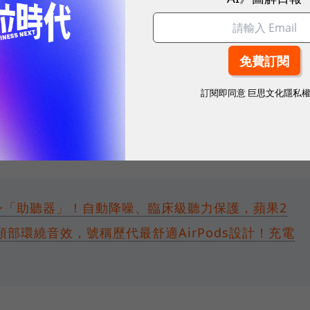
仍不會立即淘汰其他助聽器，因為耳機的電池只夠使用 6 
僅適用於輕度或中度聽力損失的人，也在是在嘈雜環境中說話有
訂閱即同意
巨思文化隱私
嚴重」或「重度」聽力損失的人仍須去找醫生治療。
中股價上漲 0.13%，每股暫報 222.96 美元。
o 2變身「助聽器」！自動降噪、臨床級聽力保護，蘋果2
 4：頭部環繞音效，號稱歷代最舒適AirPods設計！充電