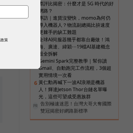
際評比揭密：什麼才是 5G 時代的好
小
網路？
專訪｜進貨沒變快，momo為何仍
3
導入機器人？物流副總揭比拚速度
更棘手的缺工難題
全球AI伺服器幾乎都靠台廠做！鴻
4
權政策
海、廣達、緯穎⋯19檔AI基建概念
股全拆解
Gemini Spark完整教學｜幫你讀
5
Gmail、自動跑完工作流程，3個超
實用情境一次看
黃仁勳再喊下一波AI浪潮是機器
6
人！輝達Jetson Thor台鏈名單曝
光，這些可望成受惠族群
告別極速迷思！台灣大哥大奪國際
PR
雙冠揭密好網路新標準