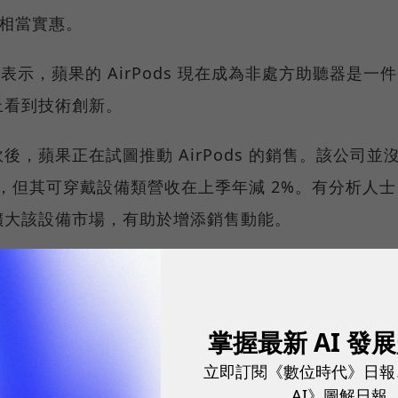
 來說相當實惠。
lley 表示，蘋果的 AirPods 現在成為非處方助聽器是一件
上看到技術創新。
，蘋果正在試圖推動 AirPods 的銷售。該公司並
售數據，但其可穿戴設備類營收在上季年減 2%。有分析人士
擴大該設備市場，有助於增添銷售動能。
球市場潛能的創新實踐！立即報名100 MVP，挑戰雙獎肯
掌握最新 AI 發
ement 創始人 Gene Munster 表示，助聽器就是一個非常
立即訂閱《數位時代》日報
場。他預估 AirPods 約占蘋果總營收的 5%。
AI》圖解日報