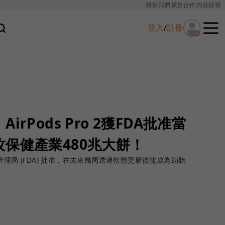
關於我們
廣告合作
內容授權
登入
/
註冊
rPods Pro 2獲FDA批准當
保健產業480兆大餅！
暨藥物管理局 (FDA) 批准，在未來幾周透過軟體更新後能成為助聽