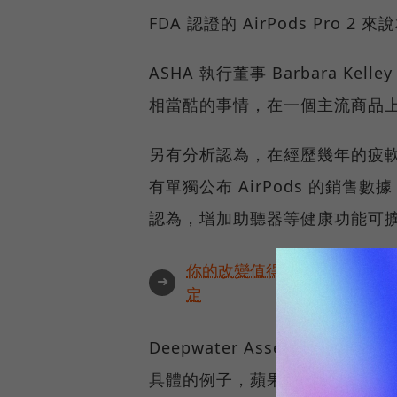
FDA 認證的 AirPods Pro 2
ASHA 執行董事 Barbara Ke
相當酷的事情，在一個主流商品
另有分析認為，在經歷幾年的疲軟後
有單獨公布 AirPods 的銷
認為，增加助聽器等健康功能可
你的改變值得被看見🔥最具全
➜
定
Deepwater Asset Manag
具體的例子，蘋果打開了一個不同的市