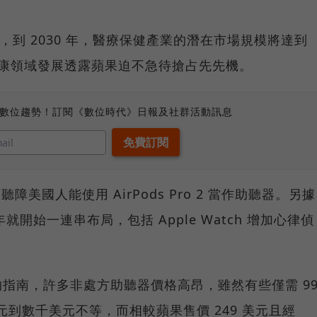
ets 數據，到 2030 年，醫療保健產業的潛在市場規模將達到
 2 往健康領域發展透露蘋果迫不急待搶占先先機。
、數位趨勢！訂閱《數位時代》日報及社群活動訊息
萬聽障美國人能使用 AirPods Pro 2 當作助聽器。另據
 年就開始一連串布局，包括 Apple Watch 增加心律偵
) 的指南，許多非處方助聽器價格高昂，雖然有些僅需 9
美元到數千美元不等，而相較蘋果售價 249 美元且經