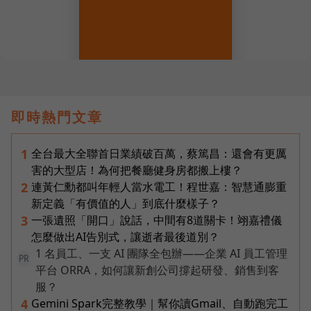
即時熱門文章
全台最大全聯首日業績破百萬，蔡篤昌：還會有更厲
1
害的大型店！為何把餐廳健身房都搬上樓？
連黃仁勳都叫年輕人當水電工！程世嘉：智慧通膨重
2
新定義「有價值的人」到底什麼樣子？
一張遺照「開口」說話，中間有8道關卡！翊嘉禮儀
3
怎麼做出AI告別式，讓逝者最後道別？
1 名員工、一支 AI 團隊全包辦——企業 AI 員工管理
PR
平台 ORRA，如何讓新創公司撐起研發、銷售到客
服？
Gemini Spark完整教學｜幫你讀Gmail、自動跑完工
4