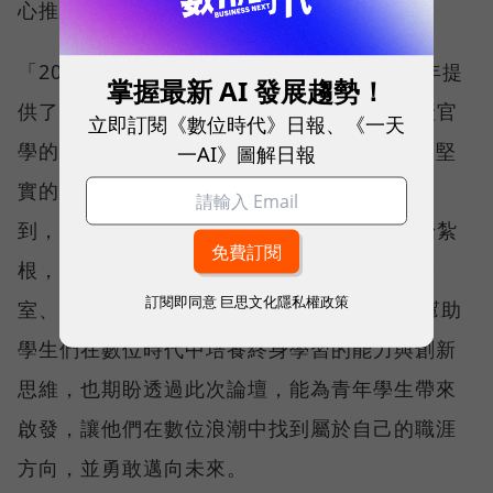
心推動者。
「2024新竹縣數位創新青年論壇」不僅為青年提
掌握最新 AI 發展趨勢！
供了瞭解AI與職涯發展的絕佳平台，更透過產官
立即訂閱《數位時代》日報、《一天
學的合作，為新竹未來的數位科技發展奠定了堅
一AI》圖解日報
實的基礎。新竹縣政府教育局局長楊郡慈也提
到，面對AI浪潮，新竹縣從幼兒園階段就開始紮
根，推動凱比機器人並設立數位學習推動辦公
訂閱即同意
巨思文化隱私權政策
室、XR數位共學中心等，教育重點轉向如何幫助
學生們在數位時代中培養終身學習的能力與創新
思維，也期盼透過此次論壇，能為青年學生帶來
啟發，讓他們在數位浪潮中找到屬於自己的職涯
方向，並勇敢邁向未來。