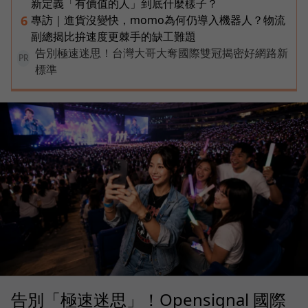
新定義「有價值的人」到底什麼樣子？
專訪｜進貨沒變快，momo為何仍導入機器人？物流
6
副總揭比拚速度更棘手的缺工難題
告別極速迷思！台灣大哥大奪國際雙冠揭密好網路新
PR
標準
告別「極速迷思」！Opensignal 國際