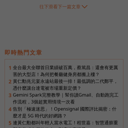
往下滑看下一篇文章
即時熱門文章
全台最大全聯首日業績破百萬，蔡篤昌：還會有更厲
1
害的大型店！為何把餐廳健身房都搬上樓？
黃仁勳兆元宴永遠站最後一排！最低調的二代鄭平，
2
憑什麼讓台達電被市場重新定價？
Gemini Spark完整教學｜幫你讀Gmail、自動跑完工
3
作流程，3個超實用情境一次看
告別「極速迷思」！Opensignal 國際評比揭密：什
4
麼才是 5G 時代的好網路？
連黃仁勳都叫年輕人當水電工！程世嘉：智慧通膨重
5