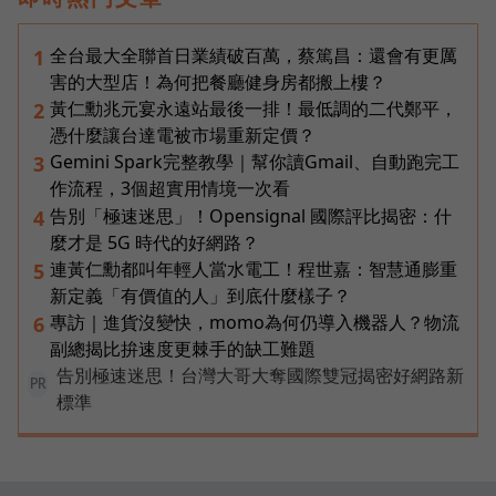
全台最大全聯首日業績破百萬，蔡篤昌：還會有更厲
1
害的大型店！為何把餐廳健身房都搬上樓？
黃仁勳兆元宴永遠站最後一排！最低調的二代鄭平，
2
憑什麼讓台達電被市場重新定價？
Gemini Spark完整教學｜幫你讀Gmail、自動跑完工
3
作流程，3個超實用情境一次看
告別「極速迷思」！Opensignal 國際評比揭密：什
4
麼才是 5G 時代的好網路？
連黃仁勳都叫年輕人當水電工！程世嘉：智慧通膨重
5
新定義「有價值的人」到底什麼樣子？
專訪｜進貨沒變快，momo為何仍導入機器人？物流
6
副總揭比拚速度更棘手的缺工難題
告別極速迷思！台灣大哥大奪國際雙冠揭密好網路新
PR
標準