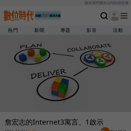
關於我們
廣告合作
內容授權
熱門
新聞
專題
影音
活動
詹宏志的Internet3寓言、1啟示