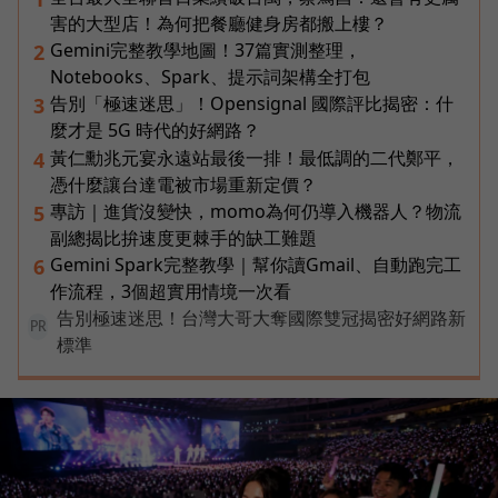
害的大型店！為何把餐廳健身房都搬上樓？
Gemini完整教學地圖！37篇實測整理，
2
Notebooks、Spark、提示詞架構全打包
告別「極速迷思」！Opensignal 國際評比揭密：什
3
麼才是 5G 時代的好網路？
黃仁勳兆元宴永遠站最後一排！最低調的二代鄭平，
4
憑什麼讓台達電被市場重新定價？
專訪｜進貨沒變快，momo為何仍導入機器人？物流
5
副總揭比拚速度更棘手的缺工難題
Gemini Spark完整教學｜幫你讀Gmail、自動跑完工
6
作流程，3個超實用情境一次看
告別極速迷思！台灣大哥大奪國際雙冠揭密好網路新
PR
標準