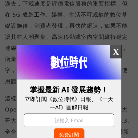
過去，下載速度是評價電信服務的重要指標，但
在 5G 成為工作、娛樂、生活不可或缺的數位基
礎設施後，消費者發現，再快的網速，如果不能
讓其在人潮聚集、高速移動或室內空間維持穩定
連線，即無法轉換成好的使用體驗，也因如此，
X
衡量「好網路」的標準，也逐漸從追求測速數
字，轉向任何時間、任何地點都能穩定連線的使
用體驗。
掌握最新 AI 發展趨勢！
這樣的轉變，也反映在國際權威網路分析機構
立即訂閱《數位時代》日報、《一天
一AI》圖解日報
Opensignal 公布的評比結果。今年初，台灣大
哥大不僅率先奪下「 4G／5G 在線率全球 No.3、
全台 No.1 」國際級榮譽，在 Opensignal 最新