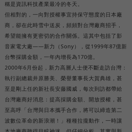
稱是資訊科技產業最冷的冬天。
但相對的，一向對授權事宜持保守態度的日本廠
商，卻在此時雪中送炭，頻頻對台灣廠商招手，
希望能擁有更密切的合作關係。這其中包括了影
音家電大廠——新力（Sony），從1999年87億新
台幣採購金額，一年內增長為170億。
2000年6月份起，新力高層人士便不斷走訪台灣：
執行副總裁井原勝美、榮譽董事長大賀典雄，甚
至是剛上任的新社長安藤國威，每次到訪都帶給
台灣廠商好消息：提高採購金額、開放授權，甚
至高呼「台灣與日本攜手合作，將可以締造第二
波數位革命的新浪潮！」種種拉攏動作，一時讓
本地廠商聽得目眩神迷，但仔細分析，其實與新