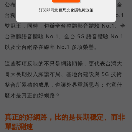
公布的台灣行動網路體驗報告中，更一舉斬獲全
訂閱即同意
巨思文化隱私權政策
台獨有的「可靠性體驗」與「品質一致性」No.1
雙冠王，同時，包辦全台整體影音體驗 No.1、全
台整體語音體驗 No.1、全台 5G 語音體驗 No.1
以及全台網路在線率 No.1 多項榮譽。
這些獎項反映的不只是網路順暢，更代表台灣大
哥大長期投入頻譜布局、基地台建設與 5G 技術
整合所累積的成果，也讓外界重新思考：究竟什
麼才是真正的好網路？
真正的好網路，比的是長期穩定、而非
單點測速