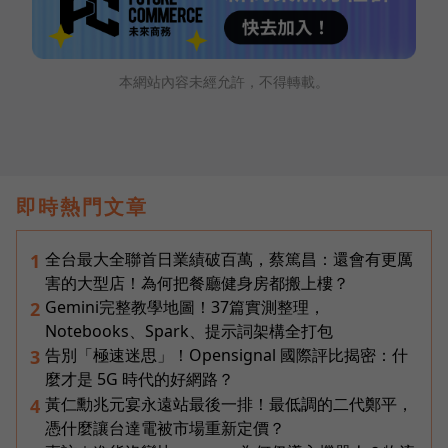
本網站內容未經允許，不得轉載。
即時熱門文章
全台最大全聯首日業績破百萬，蔡篤昌：還會有更厲
1
害的大型店！為何把餐廳健身房都搬上樓？
Gemini完整教學地圖！37篇實測整理，
2
Notebooks、Spark、提示詞架構全打包
告別「極速迷思」！Opensignal 國際評比揭密：什
3
麼才是 5G 時代的好網路？
黃仁勳兆元宴永遠站最後一排！最低調的二代鄭平，
4
憑什麼讓台達電被市場重新定價？