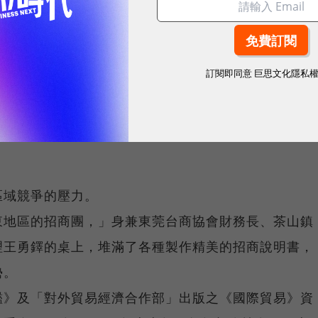
了業者需求。
、數位趨勢！訂閱《數位時代》日報及社群活動訊息
訂閱即同意
巨思文化隱私
區域競爭的壓力。
東地區的招商團，」身兼東莞台商協會財務長、茶山鎮
理王勇鐸的桌上，堆滿了各種製作精美的招商說明書，
勢。
鑑》及「對外貿易經濟合作部」出版之《國際貿易》資