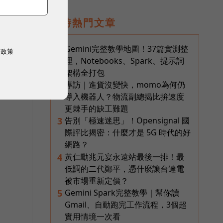
即時熱門文章
Gemini完整教學地圖！37篇實測整
1
權政策
理，Notebooks、Spark、提示詞
架構全打包
專訪｜進貨沒變快，momo為何仍
2
導入機器人？物流副總揭比拚速度
更棘手的缺工難題
告別「極速迷思」！Opensignal 國
3
際評比揭密：什麼才是 5G 時代的好
網路？
黃仁勳兆元宴永遠站最後一排！最
4
低調的二代鄭平，憑什麼讓台達電
被市場重新定價？
Gemini Spark完整教學｜幫你讀
5
Gmail、自動跑完工作流程，3個超
實用情境一次看