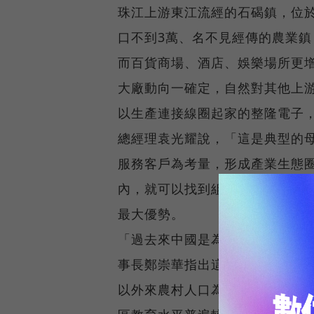
珠江上游東江流經的石碣鎮，位
口不到3萬、名不見經傳的農業鎮
而百貨商場、酒店、娛樂場所更
大廠動向一確定，自然對其他上
以生產連接線圈起家的整隆電子
總經理袁光耀說，「這是典型的
服務客戶為考量，形成產業生態圈
內，就可以找到組裝一部電腦所
最大優勢。
「過去來中國是為了低成本的勞
事長鄭崇華指出這些日子台商到
以外來農村人口為主的東莞地區