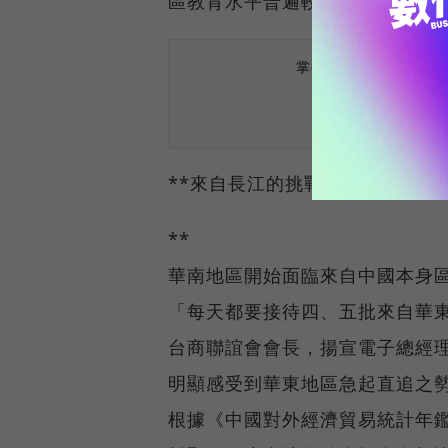
區教育水平普遍較高，正好滿足
掌握最新AI、半導體
**來自長江的挑戰
**
華南地區開始面臨來自中國本身
「每天都要接待四、五批來自華
台商聯誼會會長，揚宣電子總經
明顯感受到華東地區急起直追之
根據《中國對外經濟貿易統計年