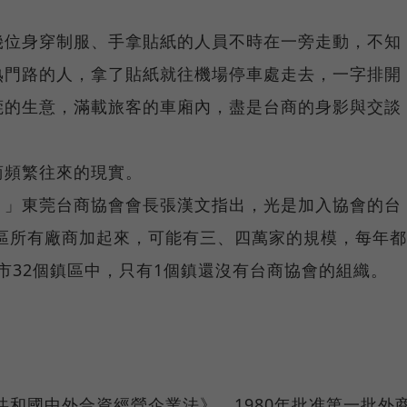
幾位身穿制服、手拿貼紙的人員不時在一旁走動，不知
熟門路的人，拿了貼紙就往機場停車處走去，一字排開
莞的生意，滿載旅客的車廂內，盡是台商的身影與交談
商頻繁往來的現實。
，」東莞台商協會會長張漢文指出，光是加入協會的台
地區所有廠商加起來，可能有三、四萬家的規模，每年都
莞市32個鎮區中，只有1個鎮還沒有台商協會的組織。
共和國中外合資經營企業法》，1980年批准第一批外