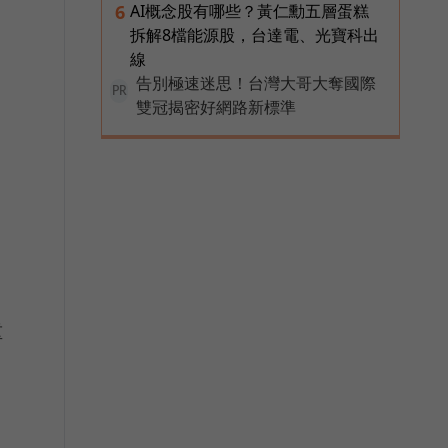
AI概念股有哪些？黃仁勳五層蛋糕
6
拆解8檔能源股，台達電、光寶科出
線
告別極速迷思！台灣大哥大奪國際
PR
雙冠揭密好網路新標準
重