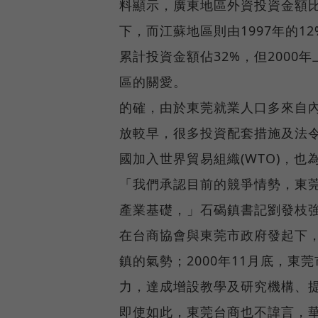
料顯示，廣東地區外資投資金額比重
下，而江蘇地區則由1997年的12
累計投資金額佔32%，但2000
區的關愛。
的確，由於東莞就業人口多來自
放較早，很多投資配套措施及法
國加入世界貿易組織(WTO)，
「我們承認目前的競爭情勢，東
產業基礎，」石碣鎮書記劉發枝
在台商協會與東莞市政府發起下，
鎮的氣勢；2000年11月底，
力，達成增設教學及研究機構、
即使如此，東莞台商也不諱言，