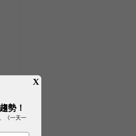
，
X
展趨勢！
、《一天一