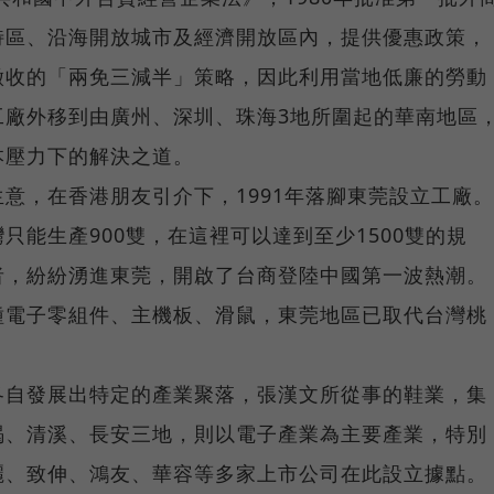
特區、沿海開放城市及經濟開放區內，提供優惠政策，
徵收的「兩免三減半」策略，因此利用當地低廉的勞動
工廠外移到由廣州、深圳、珠海3地所圍起的華南地區
本壓力下的解決之道。
意，在香港朋友引介下，1991年落腳東莞設立工廠。
只能生產900雙，在這裡可以達到至少1500雙的規
者，紛紛湧進東莞，開啟了台商登陸中國第一波熱潮。
種電子零組件、主機板、滑鼠，東莞地區已取代台灣桃
各自發展出特定的產業聚落，張漢文所從事的鞋業，集
碣、清溪、長安三地，則以電子產業為主要產業，特別
麗、致伸、鴻友、華容等多家上市公司在此設立據點。