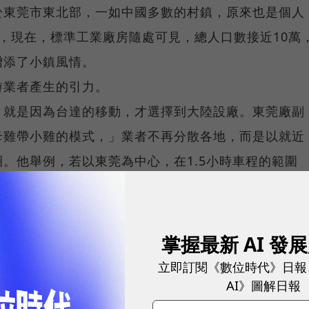
於東莞市東北部，一如中國多數的村鎮，原來也是個人
，現在，標準工業廠房隨處可見，總人口數接近10萬
增添了小鎮風情。
游業者產生的引力。
，就是因為台達的移動，才選擇到大陸設廠。東莞廠副
母雞帶小雞的模式，」業者不再分散各地，而是以就近
。他舉例，若以東莞為中心，在1.5小時車程的範圍
需的所有配備，他認為，生產體系的完整，是華南地區
工，現在是為了維持新產品開發的工程人員。」台達董
掌握最新 AI 發
中國心態的轉變。
立即訂閱《數位時代》日報
AI》圖解日報
，無法完全滿足業者朝技術密集發展的考量，而華東地