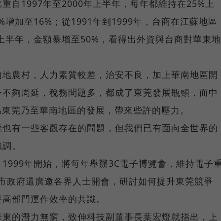
自1997年至2000年上半年，每年都維持在25%上
%增加至16%；從1991年到1999年，台商在江蘇地區
年上半年，金額暴增至50%，看得出外資與台商對華東地
內地農村，人力素質較差，治安不良，加上華南地區開
令不夠周延，稅務問題多，都成了東莞發展瓶頸，而中
也為東莞乃至華南地區的發展，帶來些許的壓力。
莞也有一些客觀存在的問題，但我們已有面向全世界的
強調。
1999年開始，將每年舉辦3C電子博覽會，維持電子
東莞市政府還廣邀各界人士開會，研討如何提升東莞競爭
提高部門運作效率的共識。
華東的潛力無窮，致伸科技副董事長葉宏燈就指出，上