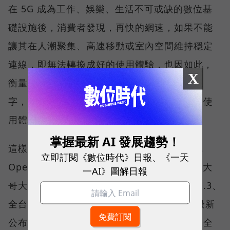
在 5G 成為工作、娛樂、生活不可或缺的數位基
礎設施後，消費者發現，再快的網速，如果不能
讓其在人潮聚集、高速移動或室內空間維持穩定
連線，即無法轉換成好的使用體驗，也因如此，
X
衡量「好網路」的標準，也逐漸從追求測速數
字，轉向任何時間、任何地點都能穩定連線的使
用體驗。
掌握最新 AI 發展趨勢！
這樣的轉變，也反映在國際權威網路分析機構
立即訂閱《數位時代》日報、《一天
Opensignal 公布的評比結果。今年初，台灣大
一AI》圖解日報
哥大不僅率先奪下「 4G／5G 在線率全球 No.3、
全台 No.1 」國際級榮譽，在 Opensignal 最新
公布的台灣行動網路體驗報告中，更一舉斬獲全