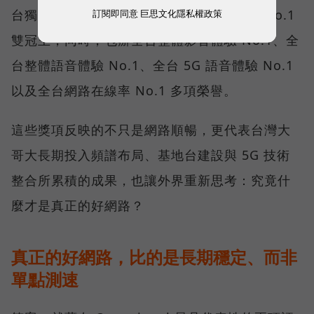
台獨有的「可靠性體驗」與「品質一致性」No.1
訂閱即同意
巨思文化隱私權政策
雙冠王，同時，包辦全台整體影音體驗 No.1、全
台整體語音體驗 No.1、全台 5G 語音體驗 No.1
以及全台網路在線率 No.1 多項榮譽。
這些獎項反映的不只是網路順暢，更代表台灣大
哥大長期投入頻譜布局、基地台建設與 5G 技術
整合所累積的成果，也讓外界重新思考：究竟什
麼才是真正的好網路？
真正的好網路，比的是長期穩定、而非
單點測速