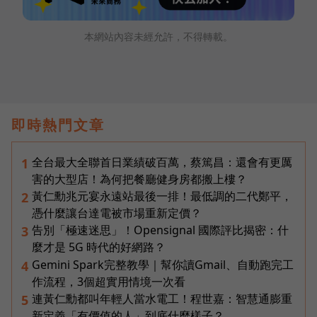
本網站內容未經允許，不得轉載。
即時熱門文章
全台最大全聯首日業績破百萬，蔡篤昌：還會有更厲
1
害的大型店！為何把餐廳健身房都搬上樓？
黃仁勳兆元宴永遠站最後一排！最低調的二代鄭平，
2
憑什麼讓台達電被市場重新定價？
告別「極速迷思」！Opensignal 國際評比揭密：什
3
麼才是 5G 時代的好網路？
Gemini Spark完整教學｜幫你讀Gmail、自動跑完工
4
作流程，3個超實用情境一次看
連黃仁勳都叫年輕人當水電工！程世嘉：智慧通膨重
5
新定義「有價值的人」到底什麼樣子？