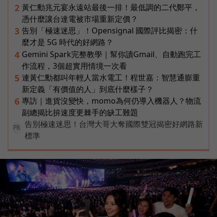
黃仁勳兆元宴永遠站最後一排！最低調的二代鄭平，
2
憑什麼讓台達電被市場重新定價？
告別「極速迷思」！Opensignal 國際評比揭密：什
3
麼才是 5G 時代的好網路？
Gemini Spark完整教學｜幫你讀Gmail、自動跑完工
4
作流程，3個超實用情境一次看
連黃仁勳都叫年輕人當水電工！程世嘉：智慧通膨重
5
新定義「有價值的人」到底什麼樣子？
專訪｜進貨沒變快，momo為何仍導入機器人？物流
6
副總揭比拚速度更棘手的缺工難題
告別極速迷思！台灣大哥大奪國際雙冠揭密好網路新
PR
標準